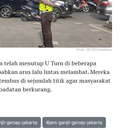
Photo :
@TMCPoldaMetro
a telah menutup U Turn di beberapa
abkan arus lalu lintas melambat. Mereka
embus di sejumlah titik agar masyarakat
epadatan berkurang.
njil-genap-jakarta
#jam-ganjil-genap-jakarta