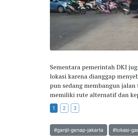
Sementara pemerintah DKI jug
lokasi karena dianggap menyeb
pun sedang membangun jalan t
memiliki rute alternatif dan k
1
2
3
#ganjil-genap-jakarta
#lokasi-ga