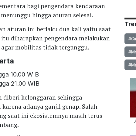
 Sementara bagi pengendara kendaraan
 menunggu hingga aturan selesai.
Tre
n aturan ini berlaku dua kali yaitu saat
na itu diharapkan pengendara melakukan
#Gi
agar mobilitas tidak terganggu.
#Mob
arta
#Ma
ngga 10.00 WIB
ngga 21.00 WIB
 diberi kelonggaran sehingga
 karena adanya ganjil genap. Salah
ang saat ini ekosistemnya masih terus
embang.