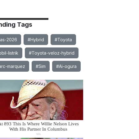
nding Tags
ias-2026
#Hybrid
#Toyota
il-listrik
#Toyota-veloz-hybrid
rc-marquez
#Sim
#Ai-ogura