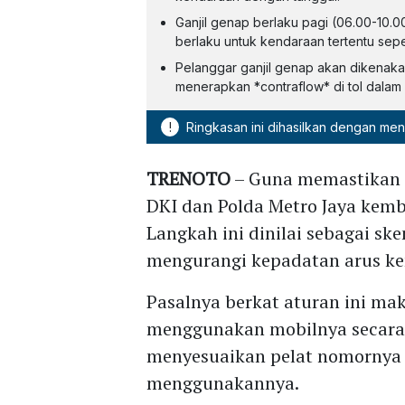
Ganjil genap berlaku pagi (06.00-10.0
berlaku untuk kendaraan tertentu seper
Pelanggar ganjil genap akan dikenak
menerapkan *contraflow* di tol dala
!
Ringkasan ini dihasilkan dengan me
TRENOTO
– Guna memastikan k
DKI dan Polda Metro Jaya kem
Langkah ini dinilai sebagai sk
mengurangi kepadatan arus ke
Pasalnya berkat aturan ini ma
menggunakan mobilnya secara
menyesuaikan pelat nomornya
menggunakannya.