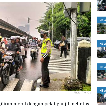
NE
NE
NE
NE
Photo :
TrenOto
giliran mobil dengan pelat ganjil melintas