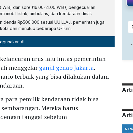
0 WIB) dan sore (16.00-21.00 WIB), pengecualian
ti mobil listrik, ambulans, dan kendaraan dinas.
an denda Rp500.000 sesuai UU LLAJ, pemerintah juga
m kota dan menutup beberapa U-Turn.
nggunakan AI
elancaran arus lalu lintas pemerintah
bali menggelar
ganjil genap Jakarta
.
enario terbaik yang bisa dilakukan dalam
ndaraan.
Art
ka para pemilik kendaraan tidak bisa
 sembarangan. Mereka harus
Arti
 dengan tanggal sebelum
NE