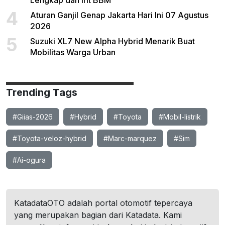
Lengkap dan Irit BBM
4
Aturan Ganjil Genap Jakarta Hari Ini 07 Agustus
2026
5
Suzuki XL7 New Alpha Hybrid Menarik Buat
Mobilitas Warga Urban
Trending Tags
#Giias-2026
#Hybrid
#Toyota
#Mobil-listrik
#Toyota-veloz-hybrid
#Marc-marquez
#Sim
#Ai-ogura
KatadataOTO adalah portal otomotif tepercaya
yang merupakan bagian dari Katadata. Kami