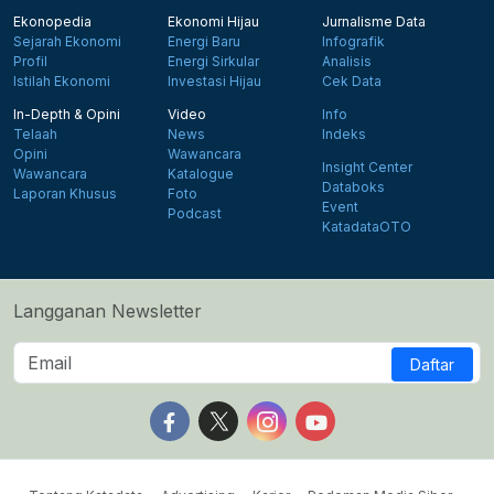
Ekonopedia
Ekonomi Hijau
Jurnalisme Data
Sejarah Ekonomi
Energi Baru
Infografik
Profil
Energi Sirkular
Analisis
Istilah Ekonomi
Investasi Hijau
Cek Data
In-Depth & Opini
Video
Info
Telaah
News
Indeks
Opini
Wawancara
Insight Center
Wawancara
Katalogue
Databoks
Laporan Khusus
Foto
Event
Podcast
KatadataOTO
Langganan Newsletter
Daftar
Follow us on Facebook
Follow us on X
Follow us on Instagram
Follow us on Yout