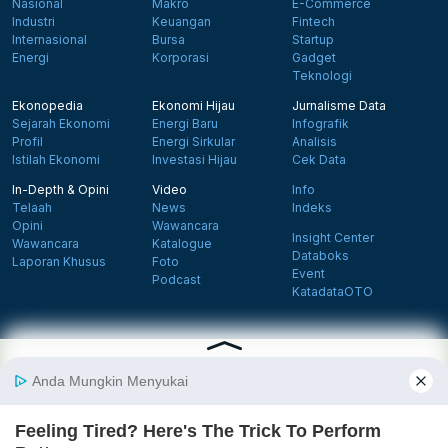
Nasional
Makro
E-Commerce
Industri
Keuangan
Fintech
Internasional
Bursa
Startup
Energi
Korporasi
Gadget
Teknologi
Ekonopedia
Ekonomi Hijau
Jurnalisme Data
Sejarah Ekonomi
Energi Baru
Infografik
Profil
Energi Sirkular
Analisis
Istilah Ekonomi
Investasi Hijau
Cek Data
In-Depth & Opini
Video
Info
Telaah
News
Indeks
Opini
Wawancara
Insight Center
Wawancara
Katalogue
Databoks
Laporan Khusus
Foto
Event
Podcast
KatadataOTO
Langganan Newsletter
Daftar