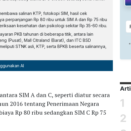
membawa salinan KTP, fotokopi SIM, hasil cek
iaya perpanjangan Rp 80 ribu untuk SIM A dan Rp 75 ribu
eriksaan kesehatan dan psikologi sekitar Rp 35-60 ribu.
yaran PKB tahunan di beberapa titik, antara lain
g (Pusat), Mall Citraland (Barat), dan ITC BSD
eliputi STNK asli, KTP, serta BPKB beserta salinannya,
nggunakan AI
Art
ntara SIM A dan C, seperti diatur secara
1
un 2016 tentang Penerimaan Negara
biaya Rp 80 ribu sedangkan SIM C Rp 75
2