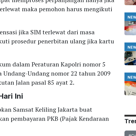
a terlewat maka pemohon harus mengikuti
NE
ensasi jika SIM terlewat dari masa
uti prosedur penerbitan ulang jika kartu
NE
ukum dalam Peraturan Kapolri nomor 5
nya Undang-Undang nomor 22 tahun 2009
NE
tan Jalan pasal 85 ayat 2.
ari Ini
kan Samsat Keliling Jakarta buat
ukan pembayaran PKB (Pajak Kendaraan
Tre
#Gi