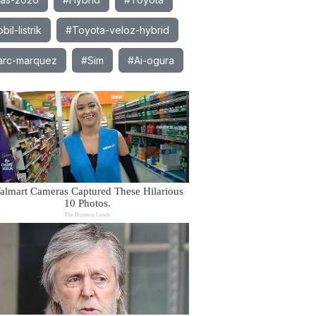
il-listrik
#Toyota-veloz-hybrid
rc-marquez
#Sim
#Ai-ogura