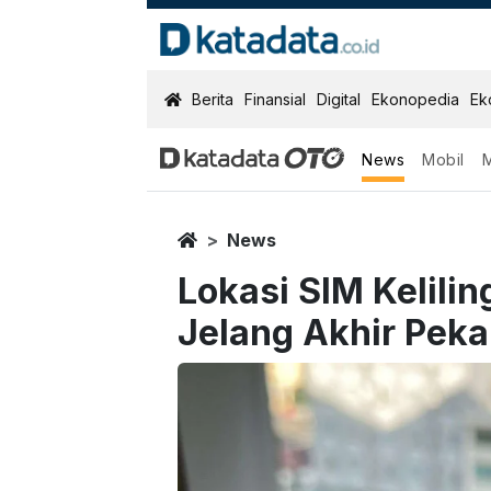
KatadataOTO
Berita
Finansial
Digital
Ekonopedia
Ek
News
Mobil
Home
News
Lokasi SIM Kelilin
Jelang Akhir Pek