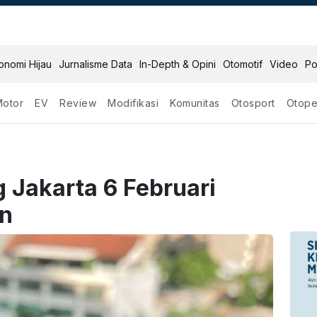
onomi Hijau
Jurnalisme Data
In-Depth & Opini
Otomotif
Video
Po
Motor
EV
Review
Modifikasi
Komunitas
Otosport
Otope
g Jakarta 6 Februari
an