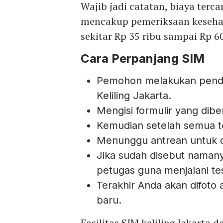
Wajib jadi catatan, biaya ter
mencakup pemeriksaan kesehata
sekitar Rp 35 ribu sampai Rp 60
Cara Perpanjang SIM
Pemohon melakukan pendaf
Keliling Jakarta.
Mengisi formulir yang diber
Kemudian setelah semua ter
Menunggu antrean untuk di
Jika sudah disebut naman
petugas guna menjalani te
Terakhir Anda akan difoto 
baru.
Fasilitas SIM keliling Jakarta