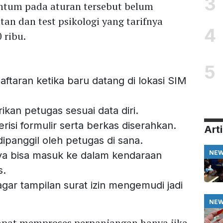
3
cantum pada aturan tersebut belum
n dan test psikologi yang tarifnya
4
 ribu.
5
taran ketika baru datang di lokasi SIM
ikan petugas sesuai data diri.
isi formulir serta berkas diserahkan.
Arti
panggil oleh petugas di sana.
NE
ya bisa masuk ke dalam kendaraan
s.
agar tampilan surat izin mengemudi jadi
NE
 dapat memproses perpanjangan hanya jika