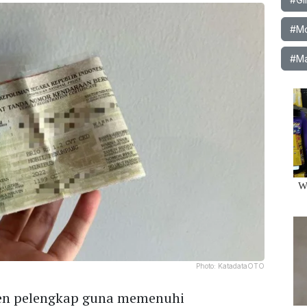
#Mob
#Ma
Photo:
KatadataOTO
en pelengkap guna memenuhi