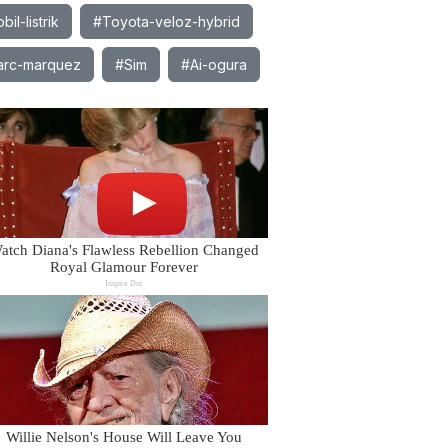
il-listrik
#Toyota-veloz-hybrid
rc-marquez
#Sim
#Ai-ogura