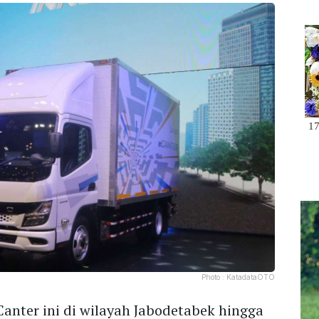
Photo :
KatadataOTO
nter ini di wilayah Jabodetabek hingga