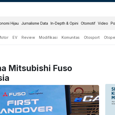
onomi Hijau
Jurnalisme Data
In-Depth & Opini
Otomotif
Video
Po
Motor
EV
Review
Modifikasi
Komunitas
Otosport
Otope
ma Mitsubishi Fuso
sia