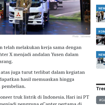
NE
KOM
Photo :
Istimewa
kan telah melakukan kerja sama dengan
hter X menjadi andalan Yusen dalam
NE
arang.
 atas juga turut terlibat dalam kegiatan
ndapatkan hasil memuaskan hingga
 pembelian.
Tre
eer truk listrik di Indonesia. Hari ini PT
#Gi
 menjadi pengguna eCanter pertama di