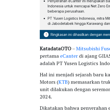
Penyerahan eCanter ini merupakan bag
Indonesia untuk mencapai Net Zero Em
beberapa perusahaan.
PT Yusen Logistics Indonesia, mitra M
di Jabodetabek hingga Karawang dan
!
Ringkasan ini dihasilkan dengan me
KatadataOTO
–
Mitsubishi Fus
pertama
eCanter
di ajang GIIA
adalah PT Yusen Logistics Indo
Hal ini menjadi sejarah baru 
Motors (
KTB
) memasarkan truk 
unit dilakukan dengan seremo
2024.
Dikatakan bahwa penyerahan e