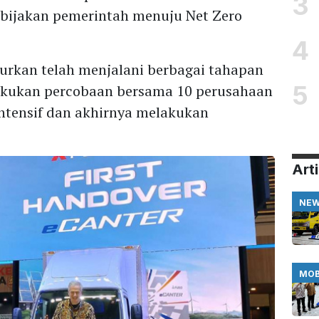
3
bijakan pemerintah menuju Net Zero
4
curkan telah menjalani berbagai tahapan
5
lakukan percobaan bersama 10 perusahaan
 intensif dan akhirnya melakukan
Arti
NE
MOB