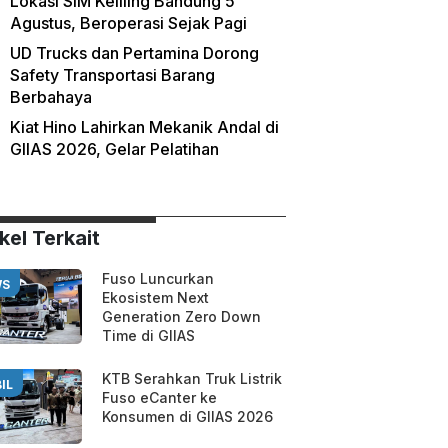
Lokasi SIM Keliling Bandung 5
Agustus, Beroperasi Sejak Pagi
UD Trucks dan Pertamina Dorong
Safety Transportasi Barang
Berbahaya
Kiat Hino Lahirkan Mekanik Andal di
GIIAS 2026, Gelar Pelatihan
kel Terkait
Fuso Luncurkan
WS
Ekosistem Next
Generation Zero Down
Time di GIIAS
KTB Serahkan Truk Listrik
IL
Fuso eCanter ke
Konsumen di GIIAS 2026