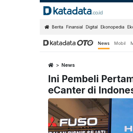
KatadataOTO
Berita
Finansial
Digital
Ekonopedia
Ek
News
Mobil
Home
News
Ini Pembeli Perta
eCanter di Indone