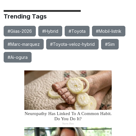
Trending Tags
#Giias-2026
#Hybrid
#Toyota
#Mobil-listrik
#Marc-marquez
#Toyota-veloz-hybrid
#Sim
#Ai-ogura