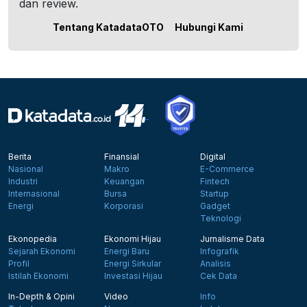
dan review.
Tentang KatadataOTO
Hubungi Kami
Berita
Finansial
Digital
Nasional
Makro
E-Commerce
Industri
Keuangan
Fintech
Internasional
Bursa
Startup
Energi
Korporasi
Gadget
Teknologi
Ekonopedia
Ekonomi Hijau
Jurnalisme Data
Sejarah Ekonomi
Energi Baru
Infografik
Profil
Energi Sirkular
Analisis
Istilah Ekonomi
Investasi Hijau
Cek Data
In-Depth & Opini
Video
Info