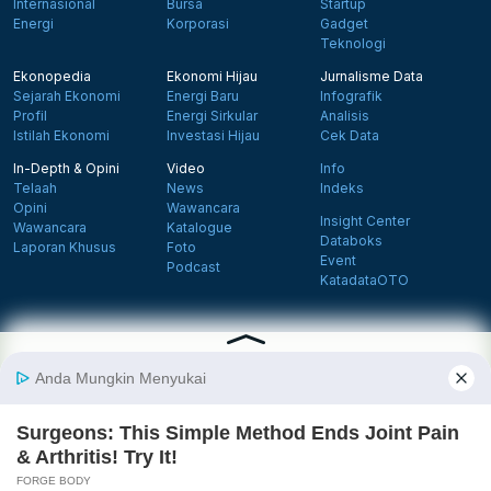
Internasional
Bursa
Startup
Energi
Korporasi
Gadget
Teknologi
Ekonopedia
Ekonomi Hijau
Jurnalisme Data
Sejarah Ekonomi
Energi Baru
Infografik
Profil
Energi Sirkular
Analisis
Istilah Ekonomi
Investasi Hijau
Cek Data
In-Depth & Opini
Video
Info
Telaah
News
Indeks
Opini
Wawancara
Insight Center
Wawancara
Katalogue
Databoks
Laporan Khusus
Foto
Event
Podcast
KatadataOTO
Langganan Newsletter
Daftar
Follow us on Facebook
Follow us on X
Follow us on Instagram
Follow us on Yout