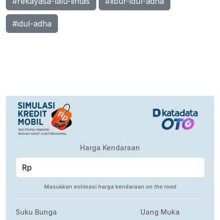
#rekayasa-lalu-lintas
#libur-idul-adha
#idul-adha