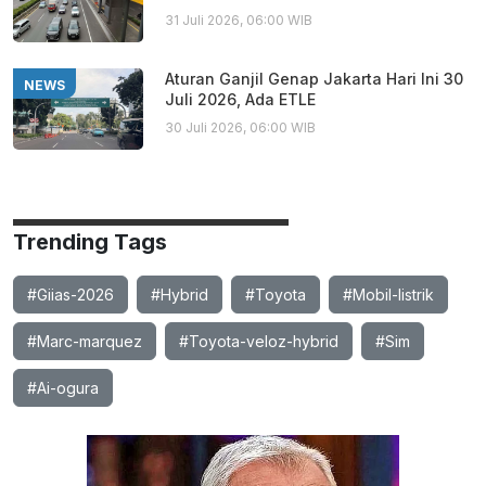
31 Juli 2026, 06:00 WIB
Aturan Ganjil Genap Jakarta Hari Ini 30
NEWS
Juli 2026, Ada ETLE
30 Juli 2026, 06:00 WIB
Trending Tags
#Giias-2026
#Hybrid
#Toyota
#Mobil-listrik
#Marc-marquez
#Toyota-veloz-hybrid
#Sim
#Ai-ogura