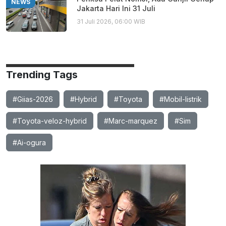
NEWS
Jakarta Hari Ini 31 Juli
31 Juli 2026, 06:00 WIB
Trending Tags
#Giias-2026
#Hybrid
#Toyota
#Mobil-listrik
#Toyota-veloz-hybrid
#Marc-marquez
#Sim
#Ai-ogura