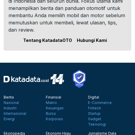
di Indonesia dan seluruh dunia. Fokus utama kami
menampilkan berita dan panduan otomotif untuk
membantu Anda memilih mobil dan motor sebelum
memutuskan untuk membeli, lewat ulasan, tips,
dan review.
Tentang KatadataOTO
Hubungi Kami
Berita
Finansial
Digital
Nasional
Makro
E-Commerce
Industri
Keuangan
Fintech
Internasional
Bursa
Startup
Energi
Korporasi
Gadget
Teknologi
Ekonopedia
Ekonomi Hijau
Jurnalisme Data