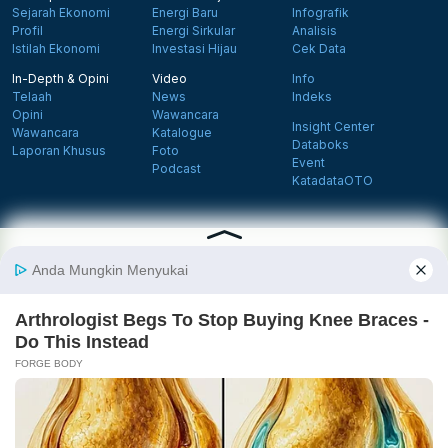
Sejarah Ekonomi
Energi Baru
Infografik
Profil
Energi Sirkular
Analisis
Istilah Ekonomi
Investasi Hijau
Cek Data
In-Depth & Opini
Video
Info
Telaah
News
Indeks
Opini
Wawancara
Insight Center
Wawancara
Katalogue
Databoks
Laporan Khusus
Foto
Event
Podcast
KatadataOTO
Langganan Newsletter
Daftar
Follow us on Facebook
Follow us on X
Follow us on Instagram
Follow us on Yout
Tentang Katadata
Advertising
Karier
Pedoman Media Siber