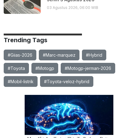
03 Agustus 2026, 06:00 WIB
Trending Tags
#Giias-2026
#Marc-marquez
#Hybrid
#Toyota
#Motogp
#Motogp-jerman-2026
#Mobil-listrik
#Toyota-veloz-hybrid