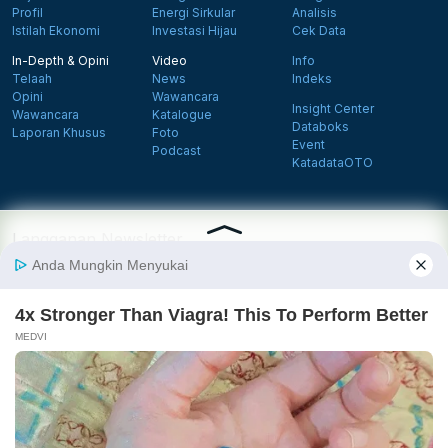
Profil
Energi Sirkular
Analisis
Istilah Ekonomi
Investasi Hijau
Cek Data
In-Depth & Opini
Video
Info
Telaah
News
Indeks
Opini
Wawancara
Insight Center
Wawancara
Katalogue
Databoks
Laporan Khusus
Foto
Event
Podcast
KatadataOTO
Langganan Newsletter
Daftar
Follow us on Facebook
Follow us on X
Follow us on Instagram
Follow us on Yout
Tentang Katadata
Advertising
Karier
Pedoman Media Siber
Kebijakan Privasi
Disclaimer
Hubungi Kami