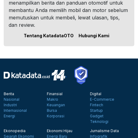
menampilkan berita dan panduan otomotif untuk
membantu Anda memilih mobil dan motor sebelum
memutuskan untuk membeli, lewat ulasan, tips,
dan review.
Tentang KatadataOTO
Hubungi Kami
Berita
Finansial
Digital
Nasional
Makro
E-Commerce
Industri
Keuangan
Fintech
Internasional
Bursa
Startup
Energi
Korporasi
Gadget
Teknologi
Ekonopedia
Ekonomi Hijau
Jurnalisme Data
Sejarah Ekonomi
Energi Baru
Infografik