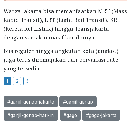
Warga Jakarta bisa memanfaatkan MRT (Mass
Rapid Transit), LRT (Light Rail Transit), KRL
(Kereta Rel Listrik) hingga Transjakarta
dengan semakin masif koridornya.
Bus reguler hingga angkutan kota (angkot)
juga terus diremajakan dan bervariasi rute
yang tersedia.
1
2
3
#ganjil-genap-jakarta
#ganjil-genap
#ganjil-genap-hari-ini
#gage
#gage-jakarta