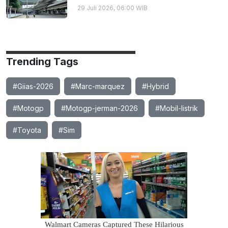
29 Juli 2026, 06:00 WIB
Trending Tags
#Giias-2026
#Marc-marquez
#Hybrid
#Motogp
#Motogp-jerman-2026
#Mobil-listrik
#Toyota
#Sim