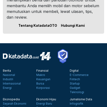
menampilkan berita dan panduan otomotif untuk
membantu Anda memilih mobil dan motor sebelum
memutuskan untuk membeli, lewat ulasan, tips,
dan review.
Tentang KatadataOTO
Hubungi Kami
Berita
Finansial
Digital
Nasional
Makro
E-Commerce
Industri
Keuangan
Fintech
Internasional
Bursa
Startup
Energi
Korporasi
Gadget
Teknologi
Ekonopedia
Ekonomi Hijau
Jurnalisme Data
Sejarah Ekonomi
Energi Baru
Infografik