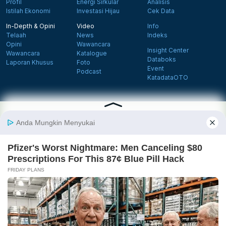
Profil
Energi Sirkular
Analisis
Istilah Ekonomi
Investasi Hijau
Cek Data
In-Depth & Opini
Video
Info
Telaah
News
Indeks
Opini
Wawancara
Insight Center
Wawancara
Katalogue
Databoks
Laporan Khusus
Foto
Event
Podcast
KatadataOTO
Langganan Newsletter
Daftar
Follow us on Facebook
Follow us on X
Follow us on Instagram
Follow us on Yout
Tentang Katadata
Advertising
Karier
Pedoman Media Siber
Kebijakan Privasi
Disclaimer
Hubungi Kami