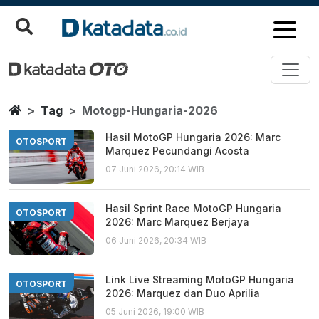
Motogp Hungaria 2026
Berita Terbaru
Home
Tag
Motogp-Hungaria-2026
Hasil MotoGP Hungaria 2026: Marc
OTOSPORT
Marquez Pecundangi Acosta
07 Juni 2026, 20:14 WIB
Hasil Sprint Race MotoGP Hungaria
OTOSPORT
2026: Marc Marquez Berjaya
06 Juni 2026, 20:34 WIB
Link Live Streaming MotoGP Hungaria
OTOSPORT
2026: Marquez dan Duo Aprilia
05 Juni 2026, 19:00 WIB