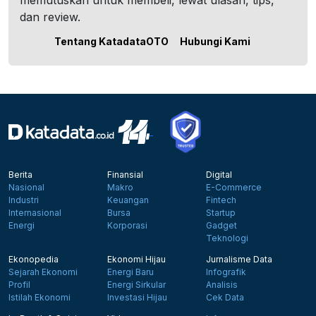
memutuskan untuk membeli, lewat ulasan, tips,
dan review.
Tentang KatadataOTO
Hubungi Kami
Berita
Finansial
Digital
Nasional
Makro
E-Commerce
Industri
Keuangan
Fintech
Internasional
Bursa
Startup
Energi
Korporasi
Gadget
Teknologi
Ekonopedia
Ekonomi Hijau
Jurnalisme Data
Sejarah Ekonomi
Energi Baru
Infografik
Profil
Energi Sirkular
Analisis
Istilah Ekonomi
Investasi Hijau
Cek Data