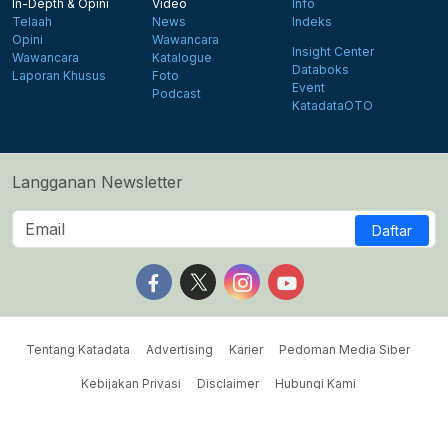
In-Depth & Opini
Video
Info
Telaah
News
Indeks
Opini
Wawancara
Insight Center
Wawancara
Katalogue
Databoks
Laporan Khusus
Foto
Event
Podcast
KatadataOTO
Langganan Newsletter
Daftar
Follow us on Facebook
Follow us on X
Follow us on Instagram
Follow us on Yout
Tentang Katadata
Advertising
Karier
Pedoman Media Siber
Kebijakan Privasi
Disclaimer
Hubungi Kami
©2026 Katadata. Hak cipta dilindungi Undang-undang.