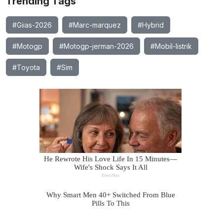
Trending Tags
#Giias-2026
#Marc-marquez
#Hybrid
#Motogp
#Motogp-jerman-2026
#Mobil-listrik
#Toyota
#Sim