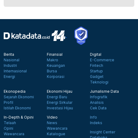
Berita
Finansial
Digital
Nasional
Makro
E-Commerce
Industri
Keuangan
Fintech
Internasional
Bursa
Startup
Energi
Korporasi
Gadget
Teknologi
Ekonopedia
Ekonomi Hijau
Jurnalisme Data
Sejarah Ekonomi
Energi Baru
Infografik
Profil
Energi Sirkular
Analisis
Istilah Ekonomi
Investasi Hijau
Cek Data
In-Depth & Opini
Video
Info
Telaah
News
Indeks
Opini
Wawancara
Insight Center
Wawancara
Katalogue
Databoks