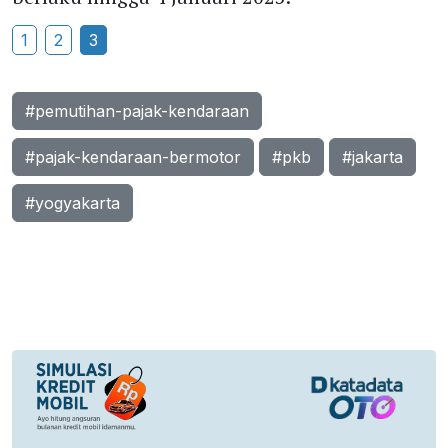
1
2
3
#pemutihan-pajak-kendaraan
#pajak-kendaraan-bermotor
#pkb
#jakarta
#yogyakarta