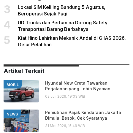
3
Lokasi SIM Keliling Bandung 5 Agustus,
Beroperasi Sejak Pagi
4
UD Trucks dan Pertamina Dorong Safety
Transportasi Barang Berbahaya
5
Kiat Hino Lahirkan Mekanik Andal di GIIAS 2026,
Gelar Pelatihan
Artikel Terkait
Hyundai New Creta Tawarkan
MOBIL
Perjalanan yang Lebih Nyaman
02 Juli 2026, 19:03 WIB
Pemutihan Pajak Kendaraan Jakarta
NEWS
Dimulai Besok, Cek Syaratnya
31 Mei 2026, 15:49 WIB