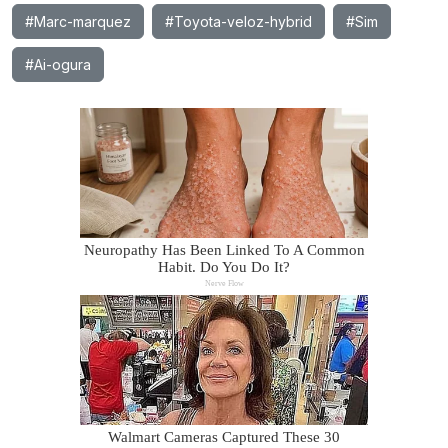
#Marc-marquez
#Toyota-veloz-hybrid
#Sim
#Ai-ogura