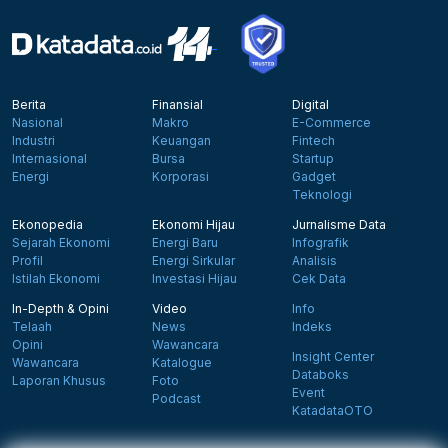
Berita
Finansial
Digital
Nasional
Makro
E-Commerce
Industri
Keuangan
Fintech
Internasional
Bursa
Startup
Energi
Korporasi
Gadget
Teknologi
Ekonopedia
Ekonomi Hijau
Jurnalisme Data
Sejarah Ekonomi
Energi Baru
Infografik
Profil
Energi Sirkular
Analisis
Istilah Ekonomi
Investasi Hijau
Cek Data
In-Depth & Opini
Video
Info
Telaah
News
Indeks
Opini
Wawancara
Insight Center
Wawancara
Katalogue
Databoks
Laporan Khusus
Foto
Event
Podcast
KatadataOTO