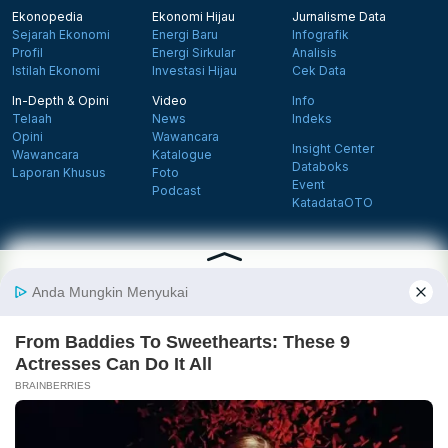
Ekonopedia
Ekonomi Hijau
Jurnalisme Data
Sejarah Ekonomi
Energi Baru
Infografik
Profil
Energi Sirkular
Analisis
Istilah Ekonomi
Investasi Hijau
Cek Data
In-Depth & Opini
Video
Info
Telaah
News
Indeks
Opini
Wawancara
Insight Center
Wawancara
Katalogue
Databoks
Laporan Khusus
Foto
Event
Podcast
KatadataOTO
Langganan Newsletter
Daftar
Follow us on Facebook
Follow us on X
Follow us on Instagram
Follow us on Yout
Tentang Katadata
Advertising
Karier
Pedoman Media Siber