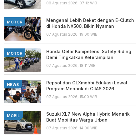
08 Agustus 2026, 07:12 WIB
Mengenal Lebih Deket dengan E-Clutch
MOTOR
di Honda NX500, Bikin Nyaman
07 Agustus 2026, 19:00 WIB
Honda Gelar Kompetensi Safety Riding
MOTOR
Demi Tingkatkan Keterampilan
07 Agustus 2026, 18:11 WIB
Repsol dan OLXmobbi Edukasi Lewat
NEWS
Program Menarik di GIIAS 2026
07 Agustus 2026, 15:00 WIB
Suzuki XL7 New Alpha Hybrid Menarik
MOBIL
Buat Mobilitas Warga Urban
07 Agustus 2026, 14:00 WIB