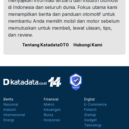
menyajikan informasi terbaru dari industri otomotif
di Indonesia dan seluruh dunia. Fokus utama kami
menampilkan berita dan panduan otomotif untuk
membantu Anda memilih mobil dan motor sebelum
memutuskan untuk membeli, lewat ulasan, tips,
dan review.
Tentang KatadataOTO
Hubungi Kami
Berita
Finansial
Digital
Nasional
Makro
E-Commerce
Industri
Keuangan
Fintech
Internasional
Bursa
Startup
Energi
Korporasi
Gadget
Teknologi