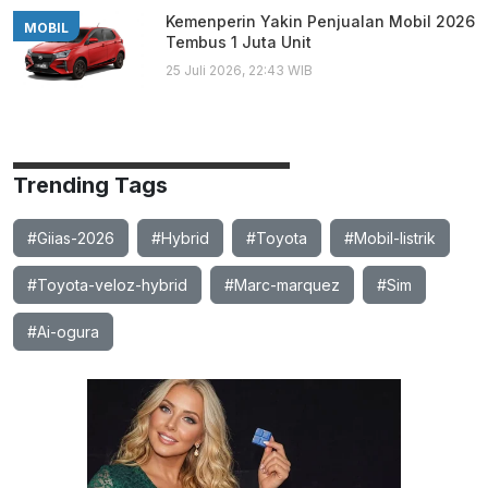
Kemenperin Yakin Penjualan Mobil 2026
MOBIL
Tembus 1 Juta Unit
25 Juli 2026, 22:43 WIB
Trending Tags
#Giias-2026
#Hybrid
#Toyota
#Mobil-listrik
#Toyota-veloz-hybrid
#Marc-marquez
#Sim
#Ai-ogura