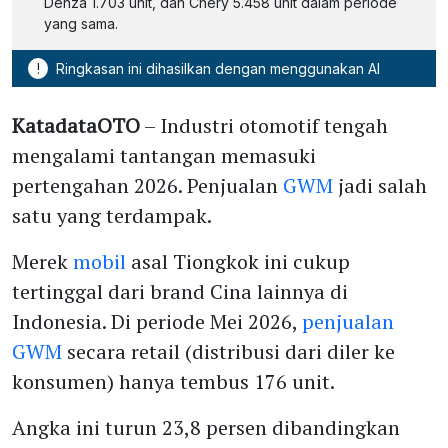
Denza 1.703 unit, dan Chery 5.458 unit dalam periode
yang sama.
!
Ringkasan ini dihasilkan dengan menggunakan AI
KatadataOTO
– Industri otomotif tengah
mengalami tantangan memasuki
pertengahan 2026. Penjualan
GWM
jadi salah
satu yang terdampak.
Merek
mobil
asal Tiongkok ini cukup
tertinggal dari brand Cina lainnya di
Indonesia. Di periode Mei 2026,
penjualan
GWM
secara retail (distribusi dari diler ke
konsumen) hanya tembus 176 unit.
Angka ini turun 23,8 persen dibandingkan