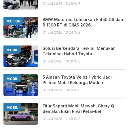
31 Juli 2026, 16:29 WIB
BMW Motorrad Luncurkan F 450 GS dan
MOTOR
R 1300 RT di GIIAS 2026
31 Juli 2026, 16:24 WIB
Solusi Berkendara Terkini: Menakar
MOBIL
Teknologi Hybrid Toyota
31 Juli 2026, 13:29 WIB
5 Alasan Toyota Veloz Hybrid Jadi
MOBIL
Pilihan Mobil Keluarga Modern
31 Juli 2026, 13:29 WIB
Fitur Seperti Mobil Mewah, Chery Q
MOBIL
Semakin Bikin Rival Ketar-ketir
31 Juli 2026, 12:48 WIB