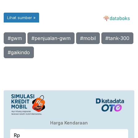
#gwm
#penjualan-gwm
#mobil
#tank-300
#gaikindo