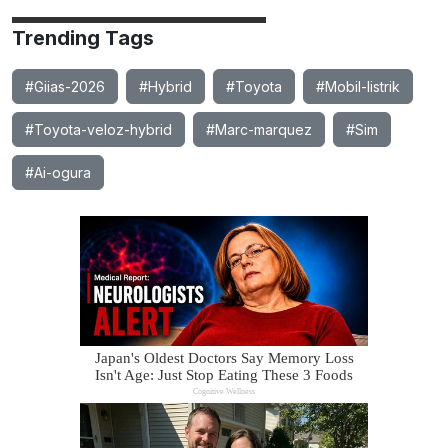
Trending Tags
#Giias-2026
#Hybrid
#Toyota
#Mobil-listrik
#Toyota-veloz-hybrid
#Marc-marquez
#Sim
#Ai-ogura