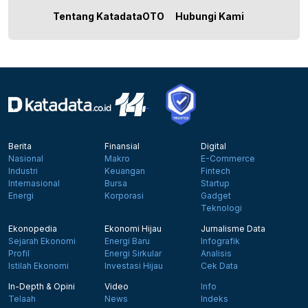
Tentang KatadataOTO
Hubungi Kami
Berita
Finansial
Digital
Nasional
Makro
E-Commerce
Industri
Keuangan
Fintech
Internasional
Bursa
Startup
Energi
Korporasi
Gadget
Teknologi
Ekonopedia
Ekonomi Hijau
Jurnalisme Data
Sejarah Ekonomi
Energi Baru
Infografik
Profil
Energi Sirkular
Analisis
Istilah Ekonomi
Investasi Hijau
Cek Data
In-Depth & Opini
Video
Info
Telaah
News
Indeks