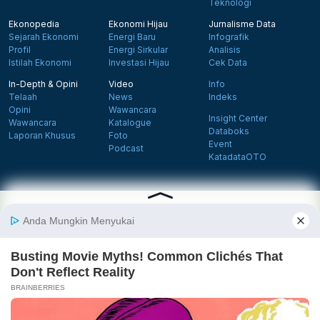
Teknologi
Ekonopedia
Ekonomi Hijau
Jurnalisme Data
Sejarah Ekonomi
Energi Baru
Infografik
Profil
Energi Sirkular
Analisis
Istilah Ekonomi
Investasi Hijau
Cek Data
In-Depth & Opini
Video
Info
Telaah
News
Indeks
Opini
Wawancara
Insight Center
Wawancara
Katalogue
Databoks
Laporan Khusus
Foto
Event
Podcast
KatadataOTO
Langganan Newsletter
Daftar
Follow us on Facebook
Follow us on X
Follow us on Instagram
Follow us on Yout