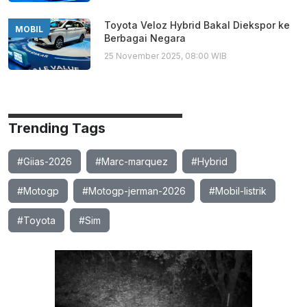
Toyota Veloz Hybrid Bakal Diekspor ke
MOBIL
Berbagai Negara
25 November 2025, 08:00 WIB
Trending Tags
#Giias-2026
#Marc-marquez
#Hybrid
#Motogp
#Motogp-jerman-2026
#Mobil-listrik
#Toyota
#Sim