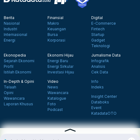
Berita
Finansial
Digital
Nasional
Makro
E-Commerce
Industri
Keuangan
Fintech
Internasional
Bursa
Startup
Energi
Korporasi
Gadget
Teknologi
Ekonopedia
Ekonomi Hijau
Jurnalisme Data
Sejarah Ekonomi
Energi Baru
Infografik
Profil
Energi Sirkular
Analisis
Istilah Ekonomi
Investasi Hijau
Cek Data
In-Depth & Opini
Video
Info
Telaah
News
Indeks
Opini
Wawancara
Insight Center
Wawancara
Katalogue
Databoks
Laporan Khusus
Foto
Event
Podcast
KatadataOTO
Langganan Newsletter