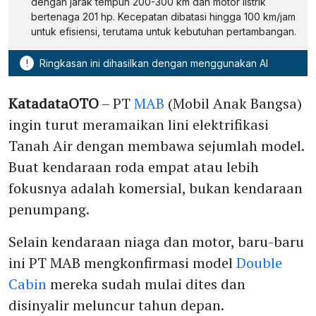
dengan jarak tempuh 200-300 km dan motor listrik
bertenaga 201 hp. Kecepatan dibatasi hingga 100 km/jam
untuk efisiensi, terutama untuk kebutuhan pertambangan.
!
Ringkasan ini dihasilkan dengan menggunakan AI
KatadataOTO
– PT
MAB
(Mobil Anak Bangsa)
ingin turut meramaikan lini elektrifikasi
Tanah Air dengan membawa sejumlah model.
Buat kendaraan roda empat atau lebih
fokusnya adalah komersial, bukan kendaraan
penumpang.
Selain kendaraan niaga dan motor, baru-baru
ini PT MAB mengkonfirmasi model
Double
Cabin
mereka sudah mulai dites dan
disinyalir meluncur tahun depan.