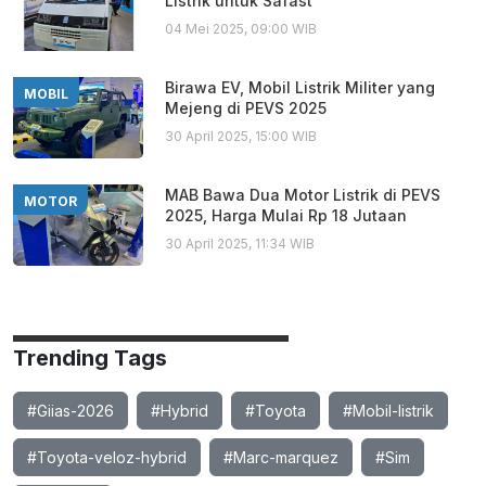
Listrik untuk Safast
04 Mei 2025, 09:00 WIB
Birawa EV, Mobil Listrik Militer yang
MOBIL
Mejeng di PEVS 2025
30 April 2025, 15:00 WIB
MAB Bawa Dua Motor Listrik di PEVS
MOTOR
2025, Harga Mulai Rp 18 Jutaan
30 April 2025, 11:34 WIB
Trending Tags
#Giias-2026
#Hybrid
#Toyota
#Mobil-listrik
#Toyota-veloz-hybrid
#Marc-marquez
#Sim