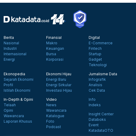
Berita
Finansial
Digital
Nasional
Makro
E-Commerce
Industri
Keuangan
Fintech
Internasional
Bursa
Startup
Energi
Korporasi
Gadget
Teknologi
Ekonopedia
Ekonomi Hijau
Jurnalisme Data
Sejarah Ekonomi
Energi Baru
Infografik
Profil
Energi Sirkular
Analisis
Istilah Ekonomi
Investasi Hijau
Cek Data
In-Depth & Opini
Video
Info
Telaah
News
Indeks
Opini
Wawancara
Insight Center
Wawancara
Katalogue
Databoks
Laporan Khusus
Foto
Event
Podcast
KatadataOTO