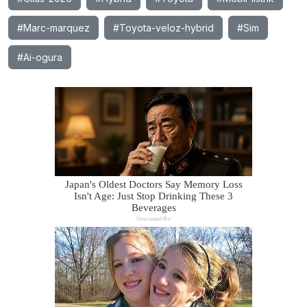
#Marc-marquez
#Toyota-veloz-hybrid
#Sim
#Ai-ogura