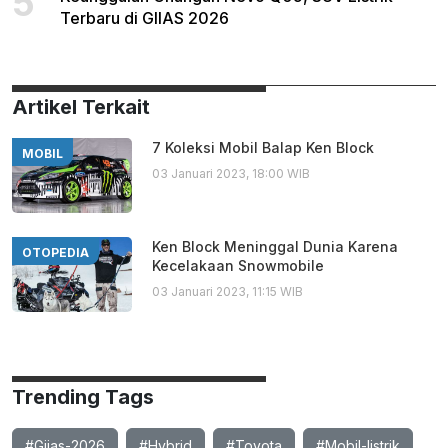
5
Terbaru di GIIAS 2026
Artikel Terkait
7 Koleksi Mobil Balap Ken Block
MOBIL
03 Januari 2023, 18:00 WIB
Ken Block Meninggal Dunia Karena
OTOPEDIA
Kecelakaan Snowmobile
03 Januari 2023, 11:15 WIB
Trending Tags
#Giias-2026
#Hybrid
#Toyota
#Mobil-listrik