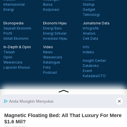
Internasional
Bursa
Startup
Energi
Korporasi
Gadget
Teknologi
Ekonopedia
Ekonomi Hijau
Jurnalisme Data
Sejarah Ekonomi
Energi Baru
Infografik
Profil
Energi Sirkular
Analisis
Istilah Ekonomi
Investasi Hijau
Cek Data
In-Depth & Opini
Video
Info
Telaah
News
Indeks
Opini
Wawancara
Insight Center
Wawancara
Katalogue
Databoks
Laporan Khusus
Foto
Event
Podcast
KatadataOTO
Langganan Newsletter
Daftar
Follow us on Facebook
Follow us on X
Follow us on Instagram
Follow us on Yout