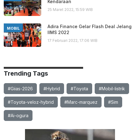
Kendaraan
25 Maret 2022, 15:59 WIB
Adira Finance Gelar Flash Deal Jelang
MOBIL
IIMS 2022
17 Februari 2022, 17:06 WIB
Trending Tags
#Giias-2026
#Hybrid
#Toyota
#Mobil-listrik
#Toyota-veloz-hybrid
#Marc-marquez
#Sim
#Ai-ogura