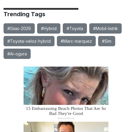
Trending Tags
#Giias-2026
#Hybrid
#Toyota
#Mobil-listrik
#Toyota-veloz-hybrid
#Marc-marquez
#Sim
#Ai-ogura