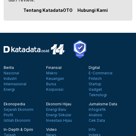
Tentang KatadataOTO
Hubungi Kami
Berita
Finansial
Digital
Nasional
Makro
E-Commerce
Industri
Keuangan
Fintech
Internasional
Bursa
Startup
Energi
Korporasi
Gadget
Teknologi
Ekonopedia
Ekonomi Hijau
Jurnalisme Data
Sejarah Ekonomi
Energi Baru
Infografik
Profil
Energi Sirkular
Analisis
Istilah Ekonomi
Investasi Hijau
Cek Data
In-Depth & Opini
Video
Info
Telaah
News
Indeks