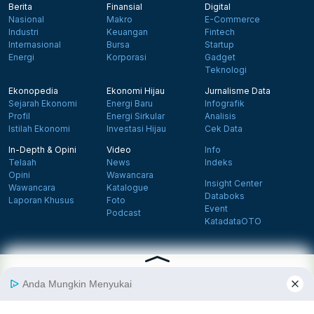
Berita
Finansial
Digital
Nasional
Makro
E-Commerce
Industri
Keuangan
Fintech
Internasional
Bursa
Startup
Energi
Korporasi
Gadget
Teknologi
Ekonopedia
Ekonomi Hijau
Jurnalisme Data
Sejarah Ekonomi
Energi Baru
Infografik
Profil
Energi Sirkular
Analisis
Istilah Ekonomi
Investasi Hijau
Cek Data
In-Depth & Opini
Video
Info
Telaah
News
Indeks
Opini
Wawancara
Insight Center
Wawancara
Katalogue
Databoks
Laporan Khusus
Foto
Event
Podcast
KatadataOTO
Langganan Newsletter
Daftar