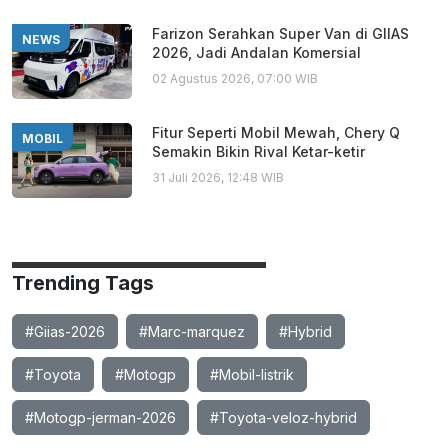
Farizon Serahkan Super Van di GIIAS
NEWS
2026, Jadi Andalan Komersial
02 Agustus 2026, 07:00 WIB
Fitur Seperti Mobil Mewah, Chery Q
MOBIL
Semakin Bikin Rival Ketar-ketir
31 Juli 2026, 12:48 WIB
Trending Tags
#Giias-2026
#Marc-marquez
#Hybrid
#Toyota
#Motogp
#Mobil-listrik
#Motogp-jerman-2026
#Toyota-veloz-hybrid