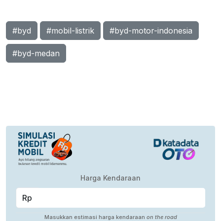
#byd
#mobil-listrik
#byd-motor-indonesia
#byd-medan