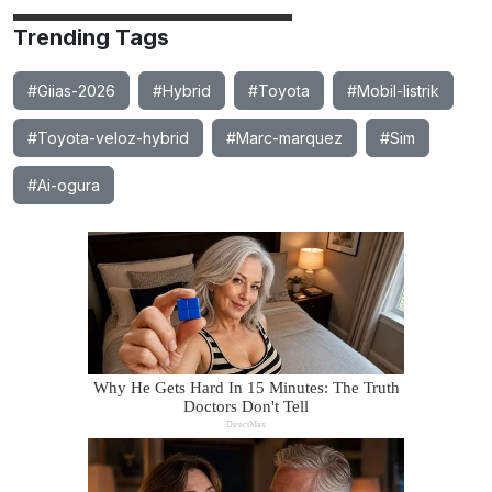
Trending Tags
#Giias-2026
#Hybrid
#Toyota
#Mobil-listrik
#Toyota-veloz-hybrid
#Marc-marquez
#Sim
#Ai-ogura