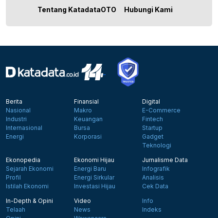
Tentang KatadataOTO
Hubungi Kami
Berita
Finansial
Digital
Nasional
Makro
E-Commerce
Industri
Keuangan
Fintech
Internasional
Bursa
Startup
Energi
Korporasi
Gadget
Teknologi
Ekonopedia
Ekonomi Hijau
Jurnalisme Data
Sejarah Ekonomi
Energi Baru
Infografik
Profil
Energi Sirkular
Analisis
Istilah Ekonomi
Investasi Hijau
Cek Data
In-Depth & Opini
Video
Info
Telaah
News
Indeks