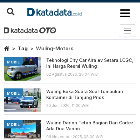
Wuling Motors
Berita Terbaru
Home
Tag
Wuling-Motors
Teknologi City Car Aira ev Setara LCGC,
MOBIL
Ini Harga Resmi Wuling
02 Agustus 2026, 20:04 WIB
Wuling Buka Suara Soal Tumpukan
MOBIL
Kontainer di Tanjung Priok
20 Juni 2026, 11:00 WIB
Wuling Darion Tetap Bagian Dari Cortez,
MOBIL
Ada Dua Varian
06 November 2025, 08:00 WIB