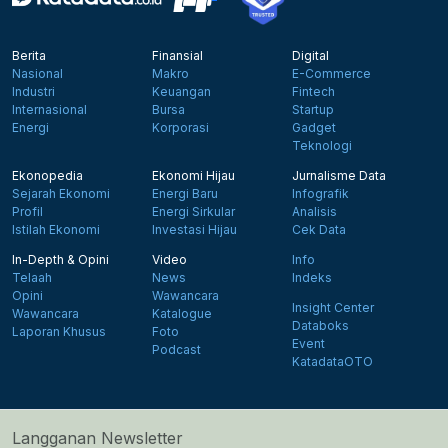
Berita
Finansial
Digital
Nasional
Makro
E-Commerce
Industri
Keuangan
Fintech
Internasional
Bursa
Startup
Energi
Korporasi
Gadget
Teknologi
Ekonopedia
Ekonomi Hijau
Jurnalisme Data
Sejarah Ekonomi
Energi Baru
Infografik
Profil
Energi Sirkular
Analisis
Istilah Ekonomi
Investasi Hijau
Cek Data
In-Depth & Opini
Video
Info
Telaah
News
Indeks
Opini
Wawancara
Insight Center
Wawancara
Katalogue
Databoks
Laporan Khusus
Foto
Event
Podcast
KatadataOTO
Langganan Newsletter