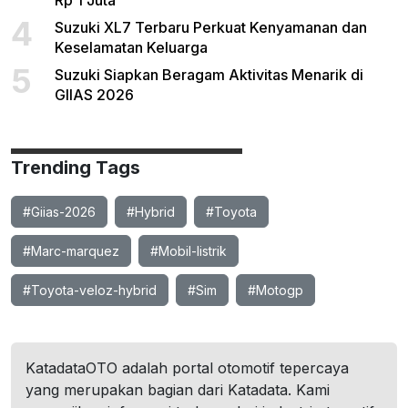
Rp 1 Juta
4
Suzuki XL7 Terbaru Perkuat Kenyamanan dan
Keselamatan Keluarga
5
Suzuki Siapkan Beragam Aktivitas Menarik di
GIIAS 2026
Trending Tags
#Giias-2026
#Hybrid
#Toyota
#Marc-marquez
#Mobil-listrik
#Toyota-veloz-hybrid
#Sim
#Motogp
KatadataOTO adalah portal otomotif tepercaya
yang merupakan bagian dari Katadata. Kami