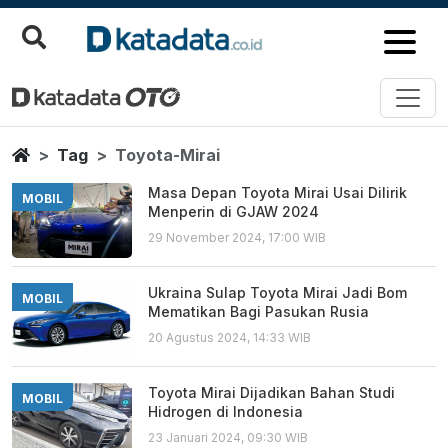
Toyota Mirai
Berita Terbaru
Home
Tag
Toyota-Mirai
Masa Depan Toyota Mirai Usai Dilirik
MOBIL
Menperin di GJAW 2024
29 November 2024, 17:00 WIB
Ukraina Sulap Toyota Mirai Jadi Bom
MOBIL
Mematikan Bagi Pasukan Rusia
20 Agustus 2024, 14:33 WIB
Toyota Mirai Dijadikan Bahan Studi
MOBIL
Hidrogen di Indonesia
23 Januari 2024, 09:30 WIB