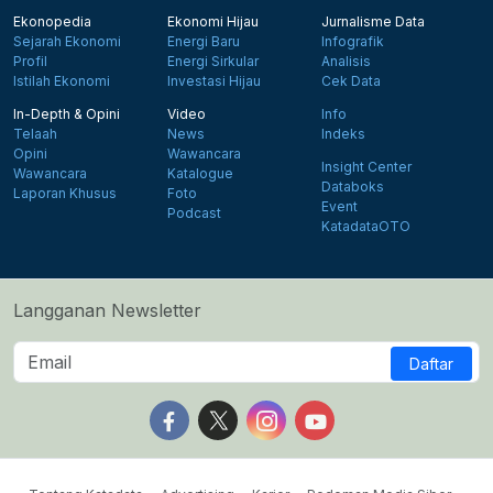
Ekonopedia
Ekonomi Hijau
Jurnalisme Data
Sejarah Ekonomi
Energi Baru
Infografik
Profil
Energi Sirkular
Analisis
Istilah Ekonomi
Investasi Hijau
Cek Data
In-Depth & Opini
Video
Info
Telaah
News
Indeks
Opini
Wawancara
Insight Center
Wawancara
Katalogue
Databoks
Laporan Khusus
Foto
Event
Podcast
KatadataOTO
Langganan Newsletter
Daftar
Follow us on Facebook
Follow us on X
Follow us on Instagram
Follow us on Yout