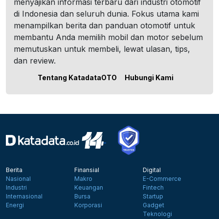
menyajikan informasi terbaru dari industri otomotif
di Indonesia dan seluruh dunia. Fokus utama kami
menampilkan berita dan panduan otomotif untuk
membantu Anda memilih mobil dan motor sebelum
memutuskan untuk membeli, lewat ulasan, tips,
dan review.
Tentang KatadataOTO
Hubungi Kami
Berita
Finansial
Digital
Nasional
Makro
E-Commerce
Industri
Keuangan
Fintech
Internasional
Bursa
Startup
Energi
Korporasi
Gadget
Teknologi