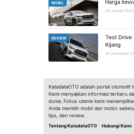
Harga Innov
MOBIL
09 Januari 2023
Test Drive 
REVIEW
Kijang
26 Desember 20
KatadataOTO adalah portal otomotif 
Kami menyajikan informasi terbaru dar
dunia. Fokus utama kami menampilka
Anda memilih mobil dan motor sebel
tips, dan review.
Tentang KatadataOTO
Hubungi Kami