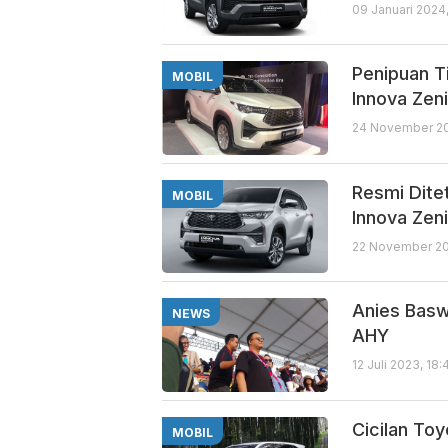
09 Januari 2024
Penipuan Ti
MOBIL
Innova Zen
24 November 20
Resmi Dite
MOBIL
Innova Zen
22 November 20
Anies Basw
NEWS
AHY
12 Juli 2023, 18
Cicilan Toy
MOBIL