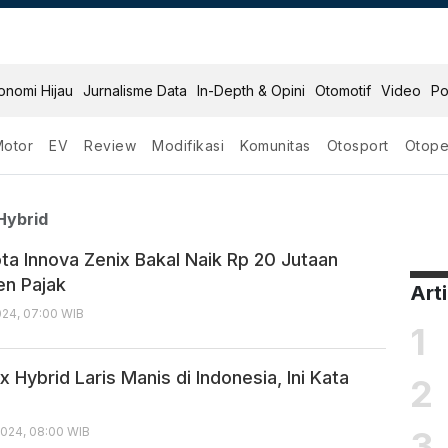
onomi Hijau
Jurnalisme Data
In-Depth & Opini
Otomotif
Video
Po
Motor
EV
Review
Modifikasi
Komunitas
Otosport
Otope
Zenix Hybrid
Hybrid
ta Innova Zenix Bakal Naik Rp 20 Jutaan
n Pajak
Art
24, 07:00 WIB
1
x Hybrid Laris Manis di Indonesia, Ini Kata
2
3
024, 08:00 WIB