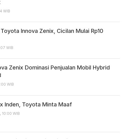
t
54 WIB
 Toyota Innova Zenix, Cicilan Mulai Rp10
5:07 WIB
ova Zenix Dominasi Penjualan Mobil Hybrid
3
8:00 WIB
ix Inden, Toyota Minta Maaf
, 10:00 WIB