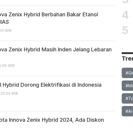
4
ova Zenix Hybrid Berbahan Bakar Etanol
IIAS
5
:00 WIB
ova Zenix Hybrid Masih Inden Jelang Lebaran
Tre
15:06 WIB
#Gi
 Hybrid Dorong Elektrifikasi di Indonesia
#Mob
, 20:04 WIB
#To
#Ai
yota Innova Zenix Hybrid 2024, Ada Diskon