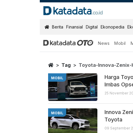
KatadataOTO
Berita
Finansial
Digital
Ekonopedia
Ek
News
Mobil
Toyota Innova 
Berita Terbaru
Home
Tag
Toyota-Innova-Zenix-
Harga Toyo
MOBIL
Imbas Opse
25 November 20
Innova Zeni
MOBIL
Toyota
09 September 2