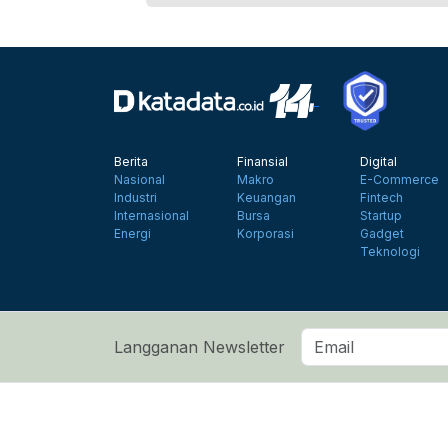
Berita
Finansial
Digital
Nasional
Makro
E-Commerce
Industri
Keuangan
Fintech
Internasional
Bursa
Startup
Energi
Korporasi
Gadget
Teknologi
Langganan Newsletter
Tentang Katadata
Advertising
Karier
Pedoman Medi