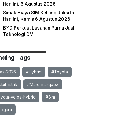
Hari Ini, 6 Agustus 2026
Simak Biaya SIM Keliling Jakarta
Hari Ini, Kamis 6 Agustus 2026
BYD Perkuat Layanan Purna Jual
Teknologi DM
nding Tags
ias-2026
#Hybrid
#Toyota
il-listrik
#Marc-marquez
yota-veloz-hybrid
#Sim
-ogura