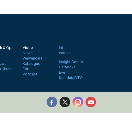
h & Opini
Video
Info
News
Indeks
Wawancara
Insight Center
ara
Katalogue
Databoks
n Khusus
Foto
Event
Podcast
KatadataOTO
Follow us on Facebook
Follow us on X
Follow us on Instagr
Follow us on Y
©2026 Katadata. Hak cipta dilindungi Undang-undang.