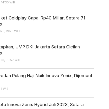
, 14:30 WIB
ket Coldplay Capai Rp40 Miliar, Setara 71
ix
23, 19:20 WIB
tapkan, UMP DKI Jakarta Setara Cicilan
ix
23, 09:57 WIB
edan Pulang Haji Naik Innova Zenix, Dijemput
:42 WIB
ota Innova Zenix Hybrid Juli 2023, Setara