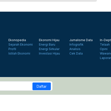
Ekonopedia
Ekonomi Hijau
Jurnalisme Data
In-Dept
Sejarah Ekonomi
Energi Baru
Infografik
Telaah
Profil
Energi Sirkular
Analisis
Opini
Istilah Ekonomi
Investasi Hijau
Cek Data
Wawanc
Lapora
Daftar
a Siber
Kebijakan Privasi
Disclaimer
Hubungi Kami