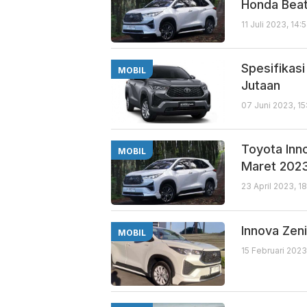
Honda Bea
11 Juli 2023, 14:
Spesifikasi
MOBIL
Jutaan
07 Juni 2023, 1
Toyota Inn
MOBIL
Maret 202
23 April 2023, 1
Innova Zen
MOBIL
15 Februari 2023