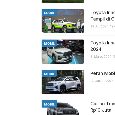
Toyota Inn
MOBIL
Tampil di G
23 Juli 2024, 19
Toyota Inn
MOBIL
2024
21 Maret 2024, 
Peran Mobil
MOBIL
17 Januari 2024
Cicilan To
MOBIL
Rp10 Juta