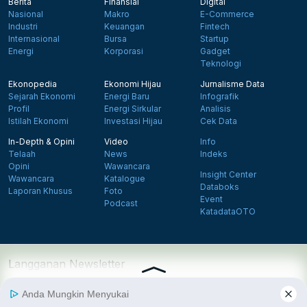
Berita
Finansial
Digital
Nasional
Makro
E-Commerce
Industri
Keuangan
Fintech
Internasional
Bursa
Startup
Energi
Korporasi
Gadget
Teknologi
Ekonopedia
Ekonomi Hijau
Jurnalisme Data
Sejarah Ekonomi
Energi Baru
Infografik
Profil
Energi Sirkular
Analisis
Istilah Ekonomi
Investasi Hijau
Cek Data
In-Depth & Opini
Video
Info
Telaah
News
Indeks
Opini
Wawancara
Insight Center
Wawancara
Katalogue
Databoks
Laporan Khusus
Foto
Event
Podcast
KatadataOTO
Langganan Newsletter
Daftar