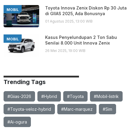
Toyota Innova Zenix Diskon Rp 30 Juta
MOBIL
di GIIAS 2025, Ada Bonusnya
01 Agustus 2025, 13:00 WIB
Kasus Penyelundupan 2 Ton Sabu
MOBIL
Senilai 8.000 Unit Innova Zenix
26 Mei 2025, 19:00 WIB
Trending Tags
#Giias-2026
#Hybrid
#Toyota
#Mobil-listrik
#Toyota-veloz-hybrid
#Marc-marquez
#Sim
#Ai-ogura