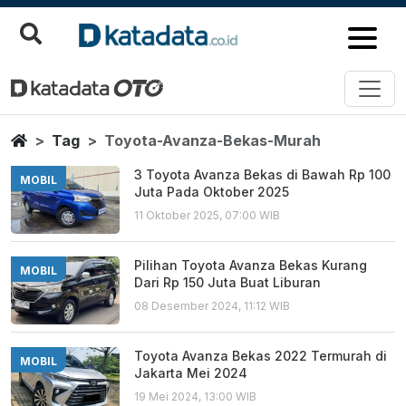
Toyota Avanza Bekas Murah
Berita Terbaru
Home
Tag
Toyota-Avanza-Bekas-Murah
3 Toyota Avanza Bekas di Bawah Rp 100
MOBIL
Juta Pada Oktober 2025
11 Oktober 2025, 07:00 WIB
Pilihan Toyota Avanza Bekas Kurang
MOBIL
Dari Rp 150 Juta Buat Liburan
08 Desember 2024, 11:12 WIB
Toyota Avanza Bekas 2022 Termurah di
MOBIL
Jakarta Mei 2024
19 Mei 2024, 13:00 WIB