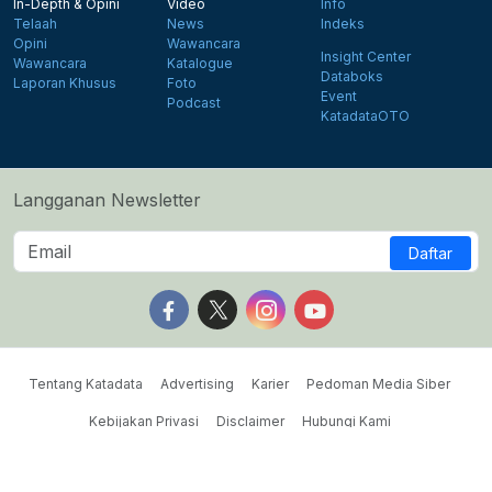
In-Depth & Opini
Video
Info
Telaah
News
Indeks
Opini
Wawancara
Insight Center
Wawancara
Katalogue
Databoks
Laporan Khusus
Foto
Event
Podcast
KatadataOTO
Langganan Newsletter
Daftar
Follow us on Facebook
Follow us on X
Follow us on Instagram
Follow us on Yout
Tentang Katadata
Advertising
Karier
Pedoman Media Siber
Kebijakan Privasi
Disclaimer
Hubungi Kami
©2026 Katadata. Hak cipta dilindungi Undang-undang.