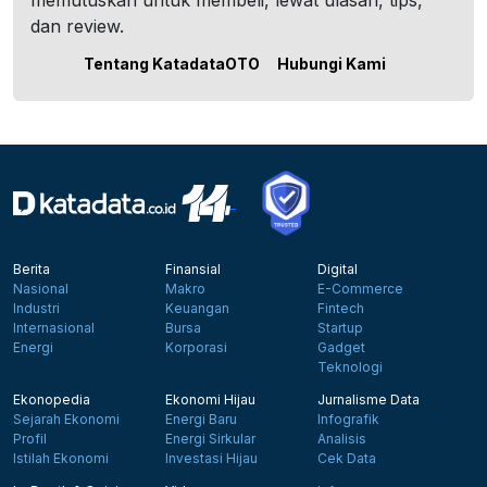
memutuskan untuk membeli, lewat ulasan, tips,
dan review.
Tentang KatadataOTO
Hubungi Kami
Berita
Finansial
Digital
Nasional
Makro
E-Commerce
Industri
Keuangan
Fintech
Internasional
Bursa
Startup
Energi
Korporasi
Gadget
Teknologi
Ekonopedia
Ekonomi Hijau
Jurnalisme Data
Sejarah Ekonomi
Energi Baru
Infografik
Profil
Energi Sirkular
Analisis
Istilah Ekonomi
Investasi Hijau
Cek Data