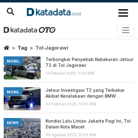
Tol Jagorawi
Berita Terbaru
Home
Tag
Tol-Jagorawi
Terbongkar Penyebab Kebakaran Jetour
MOBIL
T2 di Tol Jagorawi
14 Februari 2026, 11:00 WIB
Jetour Investigasi T2 yang Terbakar
MOBIL
Akibat Kecelakaan dengan BMW
03 Februari 2026, 13:00 WIB
Kondisi Lalu Lintas Jakarta Pagi Ini, Tol
NEWS
Dalam Kota Macet
09 Agustus 2023, 10:03 WIB