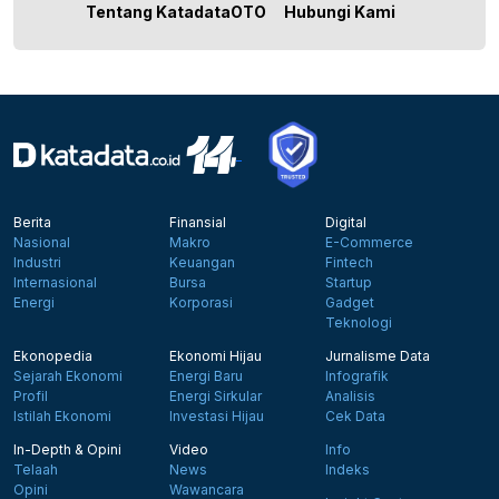
Tentang KatadataOTO
Hubungi Kami
Berita
Finansial
Digital
Nasional
Makro
E-Commerce
Industri
Keuangan
Fintech
Internasional
Bursa
Startup
Energi
Korporasi
Gadget
Teknologi
Ekonopedia
Ekonomi Hijau
Jurnalisme Data
Sejarah Ekonomi
Energi Baru
Infografik
Profil
Energi Sirkular
Analisis
Istilah Ekonomi
Investasi Hijau
Cek Data
In-Depth & Opini
Video
Info
Telaah
News
Indeks
Opini
Wawancara