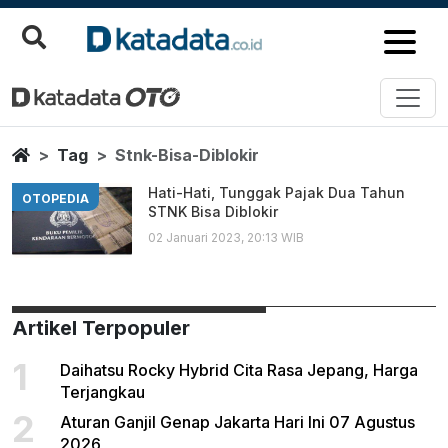
Stnk Bisa Diblokir
Berita Terbaru
Home
Tag
Stnk-Bisa-Diblokir
Hati-Hati, Tunggak Pajak Dua Tahun
OTOPEDIA
STNK Bisa Diblokir
02 Januari 2023, 20:13 WIB
Artikel Terpopuler
1
Daihatsu Rocky Hybrid Cita Rasa Jepang, Harga
Terjangkau
2
Aturan Ganjil Genap Jakarta Hari Ini 07 Agustus
2026