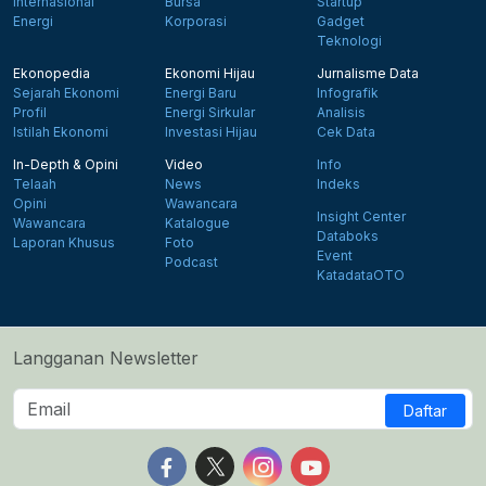
Internasional
Bursa
Startup
Energi
Korporasi
Gadget
Teknologi
Ekonopedia
Ekonomi Hijau
Jurnalisme Data
Sejarah Ekonomi
Energi Baru
Infografik
Profil
Energi Sirkular
Analisis
Istilah Ekonomi
Investasi Hijau
Cek Data
In-Depth & Opini
Video
Info
Telaah
News
Indeks
Opini
Wawancara
Insight Center
Wawancara
Katalogue
Databoks
Laporan Khusus
Foto
Event
Podcast
KatadataOTO
Langganan Newsletter
Daftar
Follow us on Facebook
Follow us on X
Follow us on Instagram
Follow us on Yout