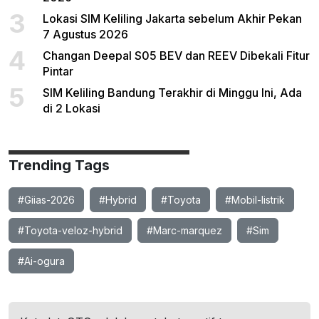
3
Lokasi SIM Keliling Jakarta sebelum Akhir Pekan
7 Agustus 2026
4
Changan Deepal S05 BEV dan REEV Dibekali Fitur
Pintar
5
SIM Keliling Bandung Terakhir di Minggu Ini, Ada
di 2 Lokasi
Trending Tags
#Giias-2026
#Hybrid
#Toyota
#Mobil-listrik
#Toyota-veloz-hybrid
#Marc-marquez
#Sim
#Ai-ogura