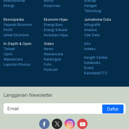
Internasional
Bursa
Startup
Energi
Korporasi
Gadget
Teknologi
Ekonopedia
Ekonomi Hijau
Jurnalisme Data
Sejarah Ekonomi
Energi Baru
Infografik
Profil
Energi Sirkular
Analisis
Istilah Ekonomi
Investasi Hijau
Cek Data
In-Depth & Opini
Video
Info
Telaah
News
Indeks
Opini
Wawancara
Insight Center
Wawancara
Katalogue
Databoks
Laporan Khusus
Foto
Event
Podcast
KatadataOTO
Langganan Newsletter
Daftar
Follow us on Facebook
Follow us on X
Follow us on Instagram
Follow us on Yout