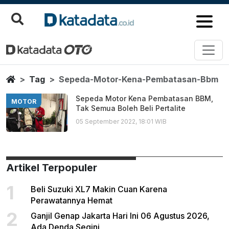
Sepeda Motor Kena Pembatasa
Berita Terbaru
Home
Tag
Sepeda-Motor-Kena-Pembatasan-Bbm
Sepeda Motor Kena Pembatasan BBM,
MOTOR
Tak Semua Boleh Beli Pertalite
05 September 2022, 18:01 WIB
Artikel Terpopuler
1
Beli Suzuki XL7 Makin Cuan Karena
Perawatannya Hemat
2
Ganjil Genap Jakarta Hari Ini 06 Agustus 2026,
Ada Denda Segini