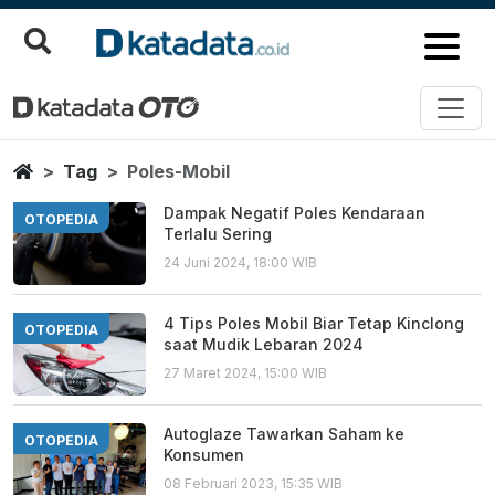
Poles Mobil
Berita Terbaru
Home
Tag
Poles-Mobil
Dampak Negatif Poles Kendaraan
OTOPEDIA
Terlalu Sering
24 Juni 2024, 18:00 WIB
4 Tips Poles Mobil Biar Tetap Kinclong
OTOPEDIA
saat Mudik Lebaran 2024
27 Maret 2024, 15:00 WIB
Autoglaze Tawarkan Saham ke
OTOPEDIA
Konsumen
08 Februari 2023, 15:35 WIB