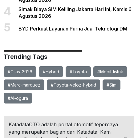
Agustus 2026
4
Simak Biaya SIM Keliling Jakarta Hari Ini, Kamis 6
Agustus 2026
5
BYD Perkuat Layanan Purna Jual Teknologi DM
Trending Tags
#Giias-2026
#Hybrid
#Toyota
#Mobil-listrik
#Marc-marquez
#Toyota-veloz-hybrid
#Sim
#Ai-ogura
KatadataOTO adalah portal otomotif tepercaya
yang merupakan bagian dari Katadata. Kami