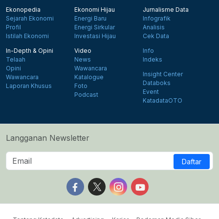
Ekonopedia
Ekonomi Hijau
Jurnalisme Data
Sejarah Ekonomi
Energi Baru
Infografik
Profil
Energi Sirkular
Analisis
Istilah Ekonomi
Investasi Hijau
Cek Data
In-Depth & Opini
Video
Info
Telaah
News
Indeks
Opini
Wawancara
Insight Center
Wawancara
Katalogue
Databoks
Laporan Khusus
Foto
Event
Podcast
KatadataOTO
Langganan Newsletter
Daftar
Follow us on Facebook
Follow us on X
Follow us on Instagram
Follow us on Yout