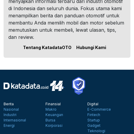
menyajikan informasi terbaru dari industri otomotif
di Indonesia dan seluruh dunia. Fokus utama kami
menampilkan berita dan panduan otomotif untuk
membantu Anda memilih mobil dan motor sebelum
memutuskan untuk membeli, lewat ulasan, tips,
dan review.
Tentang KatadataOTO
Hubungi Kami
Berita
Finansial
Digital
Nasional
Makro
E-Commerce
Industri
Keuangan
Fintech
Internasional
Bursa
Startup
Energi
Korporasi
Gadget
Teknologi