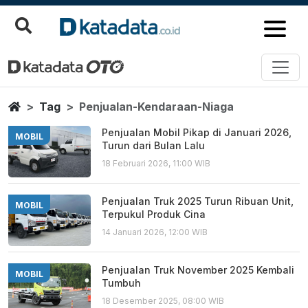
Penjualan Kendaraan Niaga
Berita Terbaru
Home
Tag
Penjualan-Kendaraan-Niaga
Penjualan Mobil Pikap di Januari 2026,
MOBIL
Turun dari Bulan Lalu
18 Februari 2026, 11:00 WIB
Penjualan Truk 2025 Turun Ribuan Unit,
MOBIL
Terpukul Produk Cina
14 Januari 2026, 12:00 WIB
Penjualan Truk November 2025 Kembali
MOBIL
Tumbuh
18 Desember 2025, 08:00 WIB