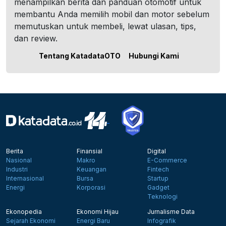
menampilkan berita dan panduan otomotif untuk
membantu Anda memilih mobil dan motor sebelum
memutuskan untuk membeli, lewat ulasan, tips,
dan review.
Tentang KatadataOTO
Hubungi Kami
Berita
Finansial
Digital
Nasional
Makro
E-Commerce
Industri
Keuangan
Fintech
Internasional
Bursa
Startup
Energi
Korporasi
Gadget
Teknologi
Ekonopedia
Ekonomi Hijau
Jurnalisme Data
Sejarah Ekonomi
Energi Baru
Infografik