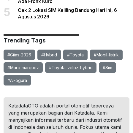
Ada Fronx Kuro
5
Cek 2 Lokasi SIM Keliling Bandung Hari Ini, 6
Agustus 2026
Trending Tags
#Giias-2026
#Hybrid
#Toyota
#Mobil-listrik
#Marc-marquez
#Toyota-veloz-hybrid
#Sim
#Ai-ogura
KatadataOTO adalah portal otomotif tepercaya
yang merupakan bagian dari Katadata. Kami
menyajikan informasi terbaru dari industri otomotif
di Indonesia dan seluruh dunia. Fokus utama kami