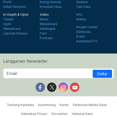
Profil
Energi Sirkular
Analisis
Istilah Ekonomi
Investasi Hijau
Cek Data
In-Depth & Opini
Video
Info
Telaah
News
Indeks
Opini
Wawancara
Insight Center
Wawancara
Katalogue
Databoks
Laporan Khusus
Foto
Event
Podcast
KatadataOTO
Langganan Newsletter
Daftar
Follow us on Facebook
Follow us on X
Follow us on Instagram
Follow us on Yout
Tentang Katadata
Advertising
Karier
Pedoman Media Siber
Kebijakan Privasi
Disclaimer
Hubungi Kami