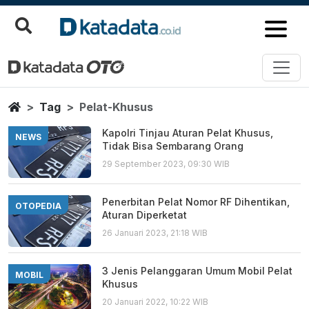
Pelat Khusus
Berita Terbaru
Home
Tag
Pelat-Khusus
Kapolri Tinjau Aturan Pelat Khusus,
NEWS
Tidak Bisa Sembarang Orang
29 September 2023, 09:30 WIB
Penerbitan Pelat Nomor RF Dihentikan,
OTOPEDIA
Aturan Diperketat
26 Januari 2023, 21:18 WIB
3 Jenis Pelanggaran Umum Mobil Pelat
MOBIL
Khusus
20 Januari 2022, 10:22 WIB