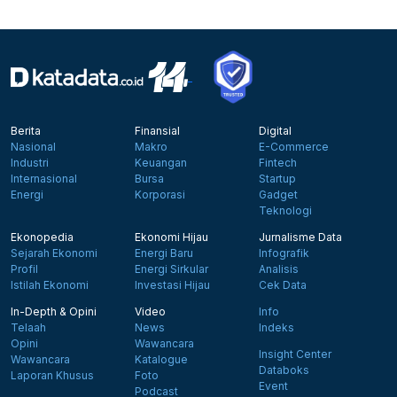
Berita
Finansial
Digital
Nasional
Makro
E-Commerce
Industri
Keuangan
Fintech
Internasional
Bursa
Startup
Energi
Korporasi
Gadget
Teknologi
Ekonopedia
Ekonomi Hijau
Jurnalisme Data
Sejarah Ekonomi
Energi Baru
Infografik
Profil
Energi Sirkular
Analisis
Istilah Ekonomi
Investasi Hijau
Cek Data
In-Depth & Opini
Video
Info
Telaah
News
Indeks
Opini
Wawancara
Insight Center
Wawancara
Katalogue
Databoks
Laporan Khusus
Foto
Event
Podcast