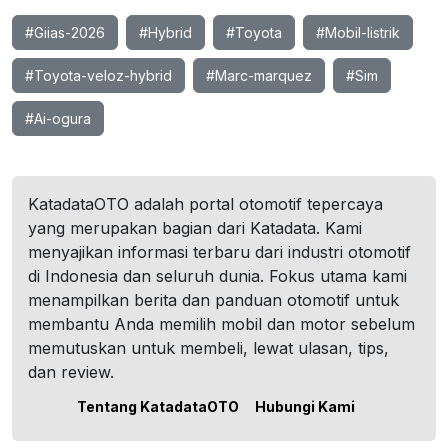
#Giias-2026
#Hybrid
#Toyota
#Mobil-listrik
#Toyota-veloz-hybrid
#Marc-marquez
#Sim
#Ai-ogura
KatadataOTO adalah portal otomotif tepercaya
yang merupakan bagian dari Katadata. Kami
menyajikan informasi terbaru dari industri otomotif
di Indonesia dan seluruh dunia. Fokus utama kami
menampilkan berita dan panduan otomotif untuk
membantu Anda memilih mobil dan motor sebelum
memutuskan untuk membeli, lewat ulasan, tips,
dan review.
Tentang KatadataOTO
Hubungi Kami