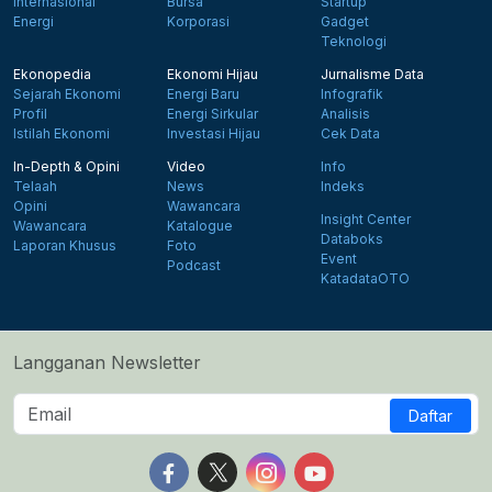
Internasional
Bursa
Startup
Energi
Korporasi
Gadget
Teknologi
Ekonopedia
Ekonomi Hijau
Jurnalisme Data
Sejarah Ekonomi
Energi Baru
Infografik
Profil
Energi Sirkular
Analisis
Istilah Ekonomi
Investasi Hijau
Cek Data
In-Depth & Opini
Video
Info
Telaah
News
Indeks
Opini
Wawancara
Insight Center
Wawancara
Katalogue
Databoks
Laporan Khusus
Foto
Event
Podcast
KatadataOTO
Langganan Newsletter
Daftar
Follow us on Facebook
Follow us on X
Follow us on Instagram
Follow us on Yout