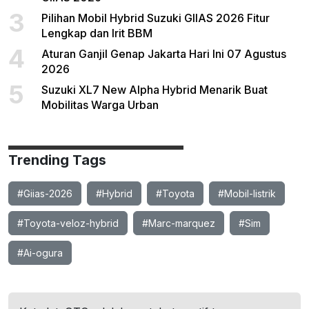
3
Pilihan Mobil Hybrid Suzuki GIIAS 2026 Fitur
Lengkap dan Irit BBM
4
Aturan Ganjil Genap Jakarta Hari Ini 07 Agustus
2026
5
Suzuki XL7 New Alpha Hybrid Menarik Buat
Mobilitas Warga Urban
Trending Tags
#Giias-2026
#Hybrid
#Toyota
#Mobil-listrik
#Toyota-veloz-hybrid
#Marc-marquez
#Sim
#Ai-ogura