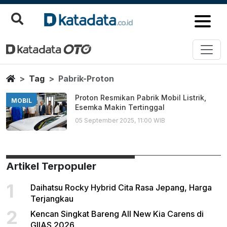
Pabrik Proton
Berita Terbaru
Home
Tag
Pabrik-Proton
Proton Resmikan Pabrik Mobil Listrik,
MOBIL
Esemka Makin Tertinggal
05 September 2025, 11:00 WIB
Artikel Terpopuler
1
Daihatsu Rocky Hybrid Cita Rasa Jepang, Harga
Terjangkau
2
Kencan Singkat Bareng All New Kia Carens di
GIIAS 2026