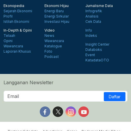
Ekonopedia
Ekonomi Hijau
Jurnalisme Data
Sejarah Ekonomi
Energi Baru
Infografik
Profil
Energi Sirkular
Analisis
Istilah Ekonomi
Investasi Hijau
Cek Data
In-Depth & Opini
Video
Info
Telaah
News
Indeks
Opini
Wawancara
Insight Center
Wawancara
Katalogue
Databoks
Laporan Khusus
Foto
Event
Podcast
KatadataOTO
Langganan Newsletter
Daftar
Follow us on Facebook
Follow us on X
Follow us on Instagram
Follow us on Yout