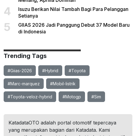
Menang, Aprilia Dominan
4
Isuzu Berikan Nilai Tambah Bagi Para Pelanggan
Setianya
5
GIIAS 2026 Jadi Panggung Debut 37 Model Baru
di Indonesia
Trending Tags
#Giias-2026
#Hybrid
#Toyota
#Marc-marquez
#Mobil-listrik
#Toyota-veloz-hybrid
#Motogp
#Sim
KatadataOTO adalah portal otomotif tepercaya
yang merupakan bagian dari Katadata. Kami