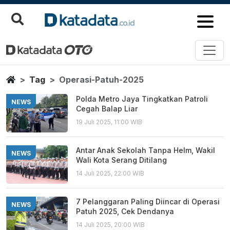
Operasi Patuh 2025
Berita Terbaru
Home
Tag
Operasi-Patuh-2025
Polda Metro Jaya Tingkatkan Patroli
NEWS
Cegah Balap Liar
19 Juli 2025, 11:00 WIB
Antar Anak Sekolah Tanpa Helm, Wakil
NEWS
Wali Kota Serang Ditilang
14 Juli 2025, 22:00 WIB
7 Pelanggaran Paling Diincar di Operasi
NEWS
Patuh 2025, Cek Dendanya
14 Juli 2025, 20:00 WIB