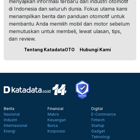
menyajikan informasi terbaru dari industri otomotif
di Indonesia dan seluruh dunia. Fokus utama kami
menampilkan berita dan panduan otomotif untuk
membantu Anda memilih mobil dan motor sebelum
memutuskan untuk membeli, lewat ulasan, tips,
dan review.
Tentang KatadataOTO
Hubungi Kami
Berita
Finansial
Digital
Nasional
Makro
E-Commerce
Industri
Keuangan
Fintech
Internasional
Bursa
Startup
Energi
Korporasi
Gadget
Teknologi