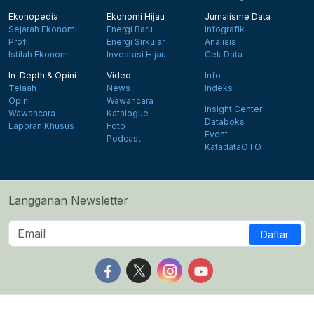
Ekonopedia
Ekonomi Hijau
Jurnalisme Data
Sejarah Ekonomi
Energi Baru
Infografik
Profil
Energi Sirkular
Analisis
Istilah Ekonomi
Investasi Hijau
Cek Data
In-Depth & Opini
Video
Info
Telaah
News
Indeks
Opini
Wawancara
Insight Center
Wawancara
Katalogue
Databoks
Laporan Khusus
Foto
Event
Podcast
KatadataOTO
Langganan Newsletter
Daftar
Follow us on Facebook
Follow us on X
Follow us on Instagram
Follow us on Yout