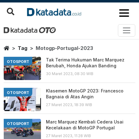
Motogp Portugal 2023
Berita Terbaru
Home
Tag
Motogp-Portugal-2023
Tak Terima Hukuman Marc Marquez
OTOSPORT
Berubah, Honda Ajukan Banding
30 Maret 2023, 08:30 WIB
Klasemen MotoGP 2023: Francesco
OTOSPORT
Bagnaia di Atas Angin
27 Maret 2023, 18:39 WIB
Marc Marquez Kembali Cedera Usai
OTOSPORT
Kecelakaan di MotoGP Portugal
27 Maret 2023, 11:28 WIB