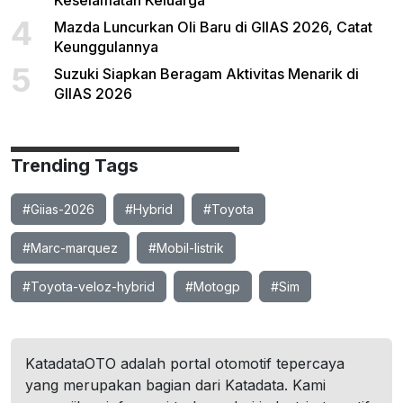
Keselamatan Keluarga
4
Mazda Luncurkan Oli Baru di GIIAS 2026, Catat
Keunggulannya
5
Suzuki Siapkan Beragam Aktivitas Menarik di
GIIAS 2026
Trending Tags
#Giias-2026
#Hybrid
#Toyota
#Marc-marquez
#Mobil-listrik
#Toyota-veloz-hybrid
#Motogp
#Sim
KatadataOTO adalah portal otomotif tepercaya
yang merupakan bagian dari Katadata. Kami