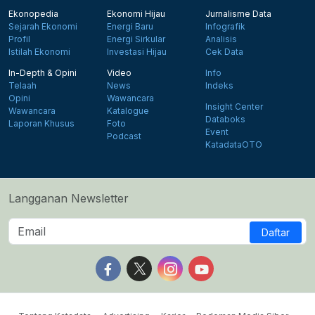
Ekonopedia
Ekonomi Hijau
Jurnalisme Data
Sejarah Ekonomi
Energi Baru
Infografik
Profil
Energi Sirkular
Analisis
Istilah Ekonomi
Investasi Hijau
Cek Data
In-Depth & Opini
Video
Info
Telaah
News
Indeks
Opini
Wawancara
Insight Center
Wawancara
Katalogue
Databoks
Laporan Khusus
Foto
Event
Podcast
KatadataOTO
Langganan Newsletter
Daftar
Follow us on Facebook
Follow us on X
Follow us on Instagram
Follow us on Yout