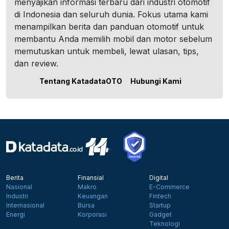
menyajikan informasi terbaru dari industri otomotif
di Indonesia dan seluruh dunia. Fokus utama kami
menampilkan berita dan panduan otomotif untuk
membantu Anda memilih mobil dan motor sebelum
memutuskan untuk membeli, lewat ulasan, tips,
dan review.
Tentang KatadataOTO
Hubungi Kami
Berita
Finansial
Digital
Nasional
Makro
E-Commerce
Industri
Keuangan
Fintech
Internasional
Bursa
Startup
Energi
Korporasi
Gadget
Teknologi