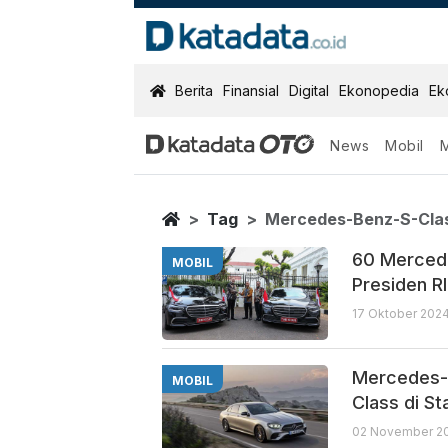
KatadataOTO
Berita
Finansial
Digital
Ekonopedia
Ek
News
Mobil
Mercedes Benz
Berita Terbaru
Home
Tag
Mercedes-Benz-S-Cla
60 Mercede
MOBIL
Presiden RI
17 Oktober 2024
Mercedes-B
MOBIL
Class di St
02 November 20