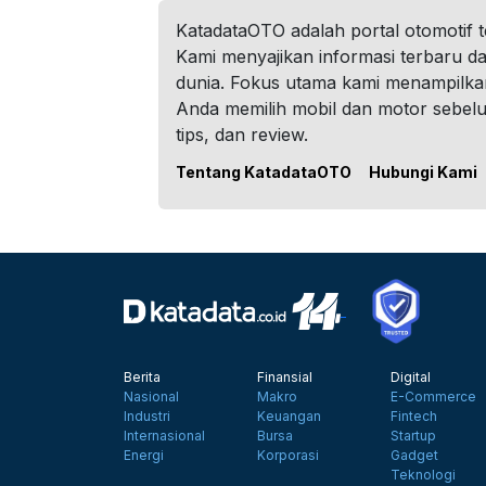
KatadataOTO adalah portal otomotif 
Kami menyajikan informasi terbaru dar
dunia. Fokus utama kami menampilka
Anda memilih mobil dan motor sebel
tips, dan review.
Tentang KatadataOTO
Hubungi Kami
Berita
Finansial
Digital
Nasional
Makro
E-Commerce
Industri
Keuangan
Fintech
Internasional
Bursa
Startup
Energi
Korporasi
Gadget
Teknologi