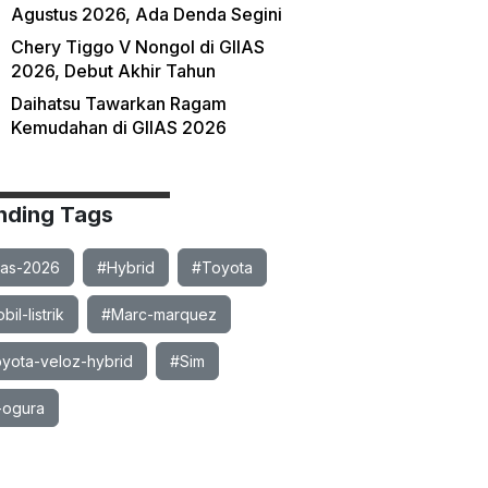
Agustus 2026, Ada Denda Segini
Chery Tiggo V Nongol di GIIAS
2026, Debut Akhir Tahun
Daihatsu Tawarkan Ragam
Kemudahan di GIIAS 2026
nding Tags
ias-2026
#Hybrid
#Toyota
il-listrik
#Marc-marquez
yota-veloz-hybrid
#Sim
-ogura