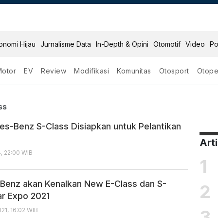
onomi Hijau
Jurnalisme Data
In-Depth & Opini
Otomotif
Video
Po
Motor
EV
Review
Modifikasi
Komunitas
Otosport
Otope
 S Class
ss
s-Benz S-Class Disiapkan untuk Pelantikan
Art
, 22:00 WIB
1
enz akan Kenalkan New E-Class dan S-
2
ar Expo 2021
3
21, 16:02 WIB