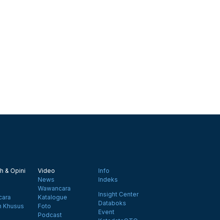
h & Opini
Video
Info
News
Indeks
Wawancara
Insight Center
ara
Katalogue
Databoks
n Khusus
Foto
Event
Podcast