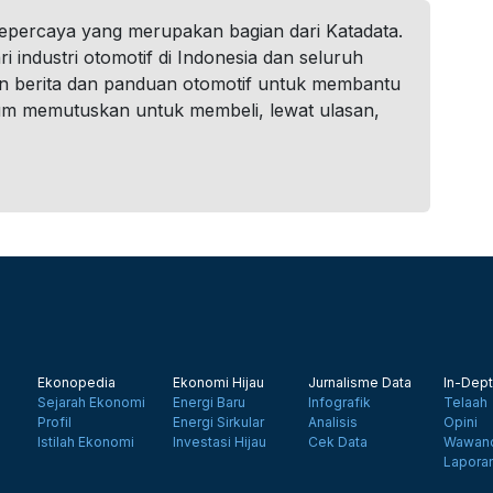
tepercaya yang merupakan bagian dari Katadata.
i industri otomotif di Indonesia dan seluruh
n berita dan panduan otomotif untuk membantu
um memutuskan untuk membeli, lewat ulasan,
Ekonopedia
Ekonomi Hijau
Jurnalisme Data
In-Dept
Sejarah Ekonomi
Energi Baru
Infografik
Telaah
Profil
Energi Sirkular
Analisis
Opini
Istilah Ekonomi
Investasi Hijau
Cek Data
Wawanc
Lapora