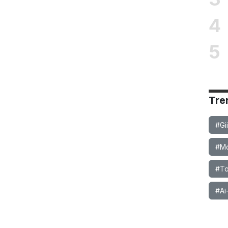
4
5
Tre
#Gi
#Mob
#To
#Ai