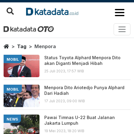
Menpora
Berita Terbaru
Home
Tag
Menpora
Status Toyota Alphard Menpora Dito
MOBIL
akan Diganti Menjadi Hibah
25 Juli 2023, 17:57 WIB
Menpora Dito Ariotedjo Punya Alphard
MOBIL
Dari Hadiah
17 Juli 2023, 09:00 WIB
Pawai Timnas U-22 Buat Jalanan
NEWS
Jakarta Lumpuh
19 Mei 2023, 18:20 WIB