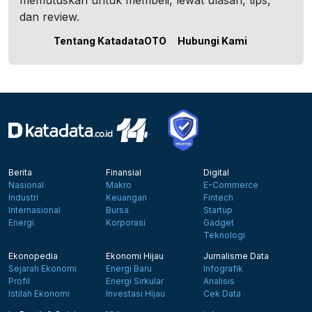
memutuskan untuk membeli, lewat ulasan, tips,
dan review.
Tentang KatadataOTO
Hubungi Kami
Berita
Finansial
Digital
Nasional
Makro
E-Commerce
Industri
Keuangan
Fintech
Internasional
Bursa
Startup
Energi
Korporasi
Gadget
Teknologi
Ekonopedia
Ekonomi Hijau
Jurnalisme Data
Sejarah Ekonomi
Energi Baru
Infografik
Profil
Energi Sirkular
Analisis
Istilah Ekonomi
Investasi Hijau
Cek Data