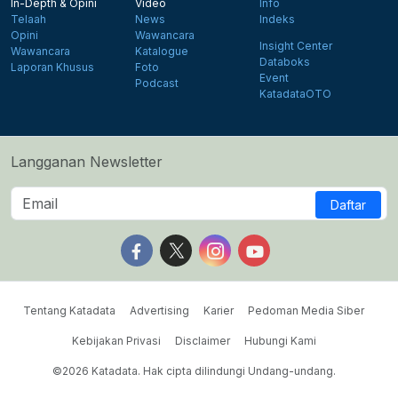
In-Depth & Opini
Video
Info
Telaah
News
Indeks
Opini
Wawancara
Insight Center
Wawancara
Katalogue
Databoks
Laporan Khusus
Foto
Event
Podcast
KatadataOTO
Langganan Newsletter
Daftar
Follow us on Facebook
Follow us on X
Follow us on Instagram
Follow us on Yout
Tentang Katadata
Advertising
Karier
Pedoman Media Siber
Kebijakan Privasi
Disclaimer
Hubungi Kami
©2026 Katadata. Hak cipta dilindungi Undang-undang.