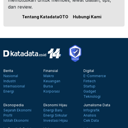
memutuskan untuk membeli, lewat ulasan, tips,
dan review.
Tentang KatadataOTO
Hubungi Kami
Berita
Finansial
Digital
Nasional
Makro
E-Commerce
Industri
Keuangan
Fintech
Internasional
Bursa
Startup
Energi
Korporasi
Gadget
Teknologi
Ekonopedia
Ekonomi Hijau
Jurnalisme Data
Sejarah Ekonomi
Energi Baru
Infografik
Profil
Energi Sirkular
Analisis
Istilah Ekonomi
Investasi Hijau
Cek Data