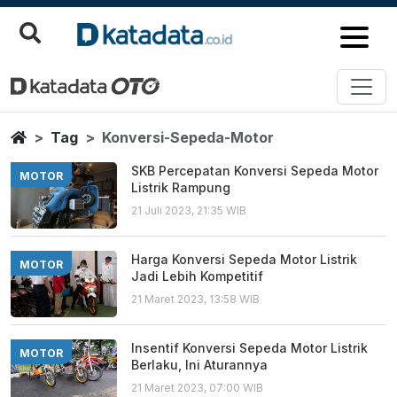
Konversi Sepeda Motor
Berita Terbaru
Home
Tag
Konversi-Sepeda-Motor
SKB Percepatan Konversi Sepeda Motor
MOTOR
Listrik Rampung
21 Juli 2023, 21:35 WIB
Harga Konversi Sepeda Motor Listrik
MOTOR
Jadi Lebih Kompetitif
21 Maret 2023, 13:58 WIB
Insentif Konversi Sepeda Motor Listrik
MOTOR
Berlaku, Ini Aturannya
21 Maret 2023, 07:00 WIB