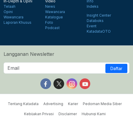
In-Depth & Opini
Video
Info
Telaah
News
Indeks
Opini
Wawancara
Insight Center
Wawancara
Katalogue
Databoks
Laporan Khusus
Foto
Event
Podcast
KatadataOTO
Langganan Newsletter
Daftar
Follow us on Facebook
Follow us on X
Follow us on Instagram
Follow us on Yout
Tentang Katadata
Advertising
Karier
Pedoman Media Siber
Kebijakan Privasi
Disclaimer
Hubungi Kami
©2026 Katadata. Hak cipta dilindungi Undang-undang.