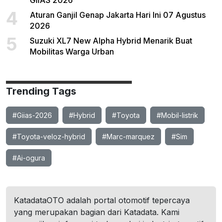
GIIAS 2026
4
Aturan Ganjil Genap Jakarta Hari Ini 07 Agustus
2026
5
Suzuki XL7 New Alpha Hybrid Menarik Buat
Mobilitas Warga Urban
Trending Tags
#Giias-2026
#Hybrid
#Toyota
#Mobil-listrik
#Toyota-veloz-hybrid
#Marc-marquez
#Sim
#Ai-ogura
KatadataOTO adalah portal otomotif tepercaya
yang merupakan bagian dari Katadata. Kami