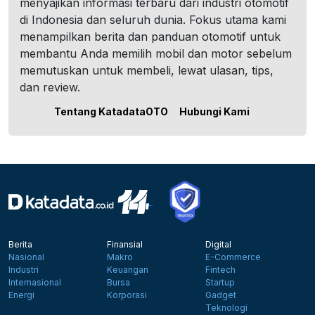
menyajikan informasi terbaru dari industri otomotif
di Indonesia dan seluruh dunia. Fokus utama kami
menampilkan berita dan panduan otomotif untuk
membantu Anda memilih mobil dan motor sebelum
memutuskan untuk membeli, lewat ulasan, tips,
dan review.
Tentang KatadataOTO
Hubungi Kami
Berita
Finansial
Digital
Nasional
Makro
E-Commerce
Industri
Keuangan
Fintech
Internasional
Bursa
Startup
Energi
Korporasi
Gadget
Teknologi