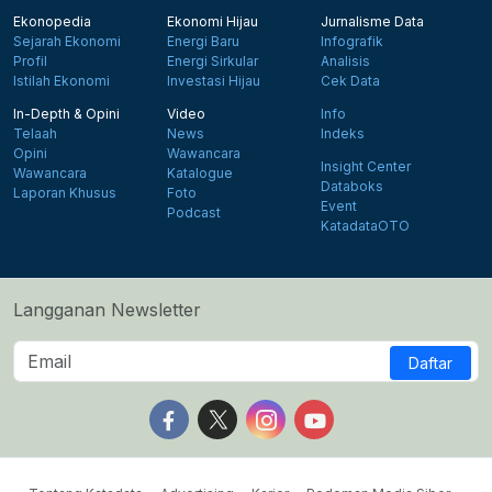
Ekonopedia
Ekonomi Hijau
Jurnalisme Data
Sejarah Ekonomi
Energi Baru
Infografik
Profil
Energi Sirkular
Analisis
Istilah Ekonomi
Investasi Hijau
Cek Data
In-Depth & Opini
Video
Info
Telaah
News
Indeks
Opini
Wawancara
Insight Center
Wawancara
Katalogue
Databoks
Laporan Khusus
Foto
Event
Podcast
KatadataOTO
Langganan Newsletter
Daftar
Follow us on Facebook
Follow us on X
Follow us on Instagram
Follow us on Yout