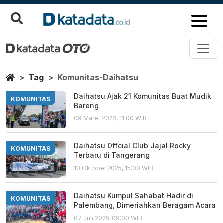
Komunitas Daihatsu
Berita Terbaru
Home
Tag
Komunitas-Daihatsu
Daihatsu Ajak 21 Komunitas Buat Mudik
KOMUNITAS
Bareng
09 Maret 2026, 11:00 WIB
Daihatsu Offcial Club Jajal Rocky
KOMUNITAS
Terbaru di Tangerang
10 Oktober 2025, 15:00 WIB
Daihatsu Kumpul Sahabat Hadir di
KOMUNITAS
Palembang, Dimeriahkan Beragam Acara
07 Juli 2025, 09:00 WIB