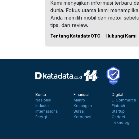
Kami menyajikan informasi terbaru dar
dunia. Fokus utama kami menampilka
Anda memilih mobil dan motor sebel
tips, dan review.
Tentang KatadataOTO
Hubungi Kami
Berita
Finansial
Digital
Nasional
Makro
E-Commerce
Industri
Keuangan
Fintech
Internasional
Bursa
Startup
Energi
Korporasi
Gadget
Teknologi