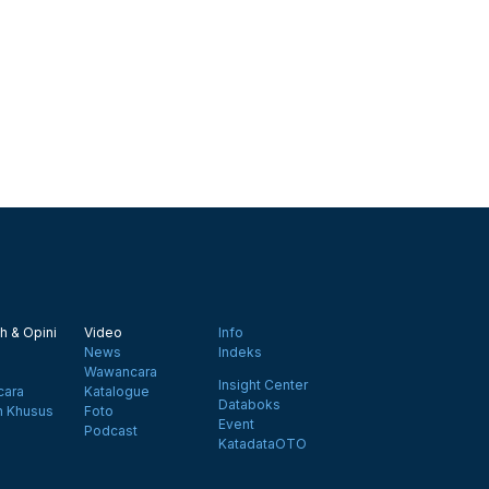
h & Opini
Video
Info
News
Indeks
Wawancara
Insight Center
ara
Katalogue
Databoks
n Khusus
Foto
Event
Podcast
KatadataOTO