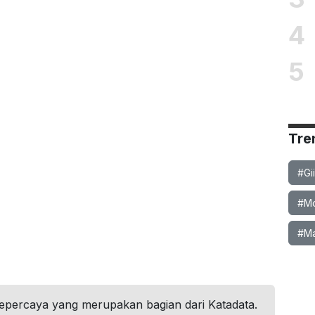
4
5
Tre
#Gi
#Mob
#Ma
tepercaya yang merupakan bagian dari Katadata.