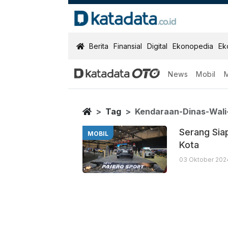
KatadataOTO
Berita
Finansial
Digital
Ekonopedia
Ek
News
Mobil
Kendaraan Din
Berita Terbaru
Home
Tag
Kendaraan-Dinas-Wali
Serang Siap
MOBIL
Kota
03 Oktober 2024