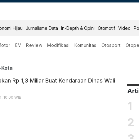
onomi Hijau
Jurnalisme Data
In-Depth & Opini
Otomotif
Video
Po
Motor
EV
Review
Modifikasi
Komunitas
Otosport
Otope
as Wali Kota
-Kota
kan Rp 1,3 Miliar Buat Kendaraan Dinas Wali
Art
, 10:00 WIB
1
2
3