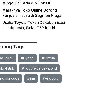
Minggu Ini, Ada di 2 Lokasi
Maraknya Toko Online Dorong
Penjualan Isuzu di Segmen Niaga
Usaha Toyota Tekan Dekabornisasi
di Indonesia, Gelar TEY ke-14
nding Tags
ias-2026
#Hybrid
#Toyota
il-listrik
#Toyota-veloz-hybrid
rc-marquez
#Sim
#Ai-ogura