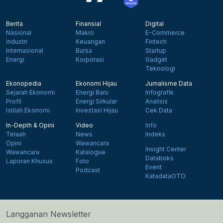
Berita
Finansial
Digital
Nasional
Makro
E-Commerce
Industri
Keuangan
Fintech
Internasional
Bursa
Startup
Energi
Korporasi
Gadget
Teknologi
Ekonopedia
Ekonomi Hijau
Jurnalisme Data
Sejarah Ekonomi
Energi Baru
Infografik
Profil
Energi Sirkular
Analisis
Istilah Ekonomi
Investasi Hijau
Cek Data
In-Depth & Opini
Video
Info
Telaah
News
Indeks
Opini
Wawancara
Insight Center
Wawancara
Katalogue
Databoks
Laporan Khusus
Foto
Event
Podcast
KatadataOTO
Langganan Newsletter