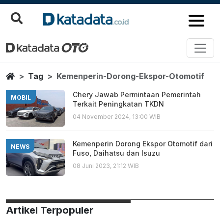
Kemenperin Dorong Ekspor Oto
Berita Terbaru
Home
Tag
Kemenperin-Dorong-Ekspor-Otomotif
Chery Jawab Permintaan Pemerintah
MOBIL
Terkait Peningkatan TKDN
04 November 2024, 13:00 WIB
Kemenperin Dorong Ekspor Otomotif dari
NEWS
Fuso, Daihatsu dan Isuzu
08 Juni 2023, 21:12 WIB
Artikel Terpopuler