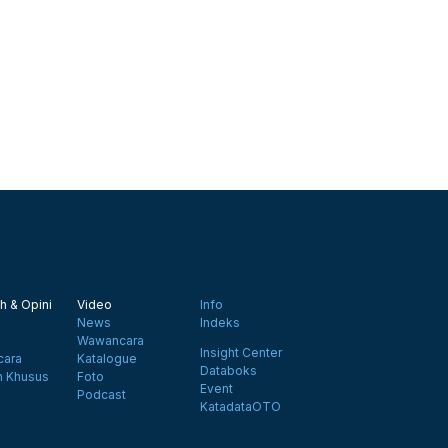
h & Opini
Video
Info
News
Indeks
Wawancara
Insight Center
ara
Katalogue
Databoks
n Khusus
Foto
Event
Podcast
KatadataOTO