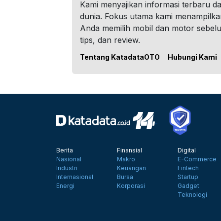
Kami menyajikan informasi terbaru dar
dunia. Fokus utama kami menampilka
Anda memilih mobil dan motor sebel
tips, dan review.
Tentang KatadataOTO
Hubungi Kami
Berita
Finansial
Digital
Nasional
Makro
E-Commerce
Industri
Keuangan
Fintech
Internasional
Bursa
Startup
Energi
Korporasi
Gadget
Teknologi