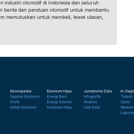
i industri otomotif di Indonesia dan seluruh
n berita dan panduan otomotif untuk membantu
um memutuskan untuk membeli, lewat ulasan,
Ekonopedia
Ekonomi Hijau
Jurnalisme Data
In-Dept
Sejarah Ekonomi
Energi Baru
Infografik
Telaah
Profil
Energi Sirkular
Analisis
Opini
Istilah Ekonomi
Investasi Hijau
Cek Data
Wawanc
Lapora