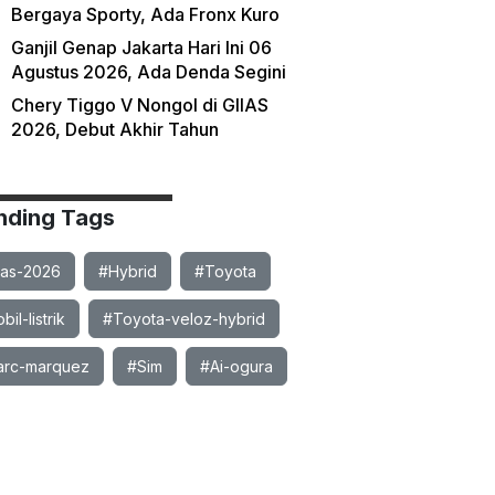
Bergaya Sporty, Ada Fronx Kuro
Ganjil Genap Jakarta Hari Ini 06
Agustus 2026, Ada Denda Segini
Chery Tiggo V Nongol di GIIAS
2026, Debut Akhir Tahun
nding Tags
ias-2026
#Hybrid
#Toyota
il-listrik
#Toyota-veloz-hybrid
rc-marquez
#Sim
#Ai-ogura