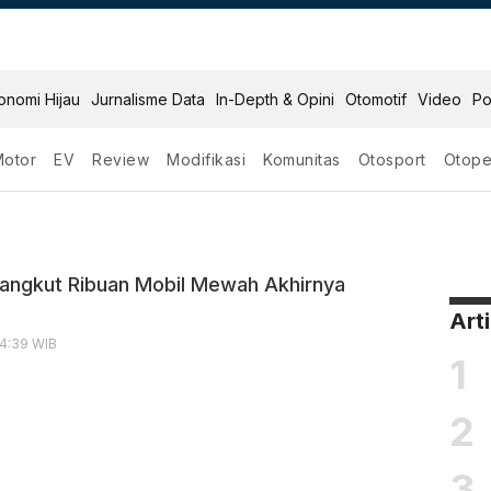
onomi Hijau
Jurnalisme Data
In-Depth & Opini
Otomotif
Video
Po
Motor
EV
Review
Modifikasi
Komunitas
Otosport
Otope
r
angkut Ribuan Mobil Mewah Akhirnya
Art
14:39 WIB
1
2
3