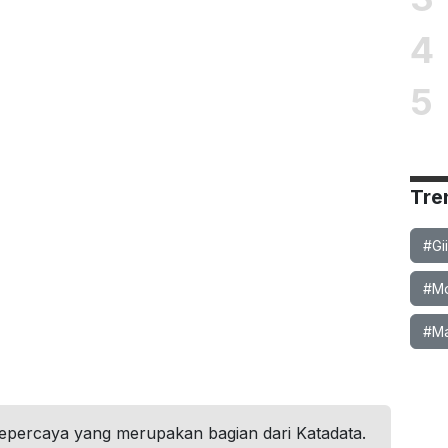
4
5
Tre
#Gi
#Mob
#Ma
tepercaya yang merupakan bagian dari Katadata.