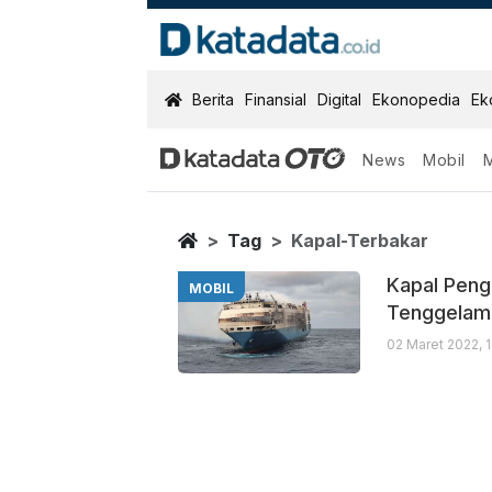
KatadataOTO
Berita
Finansial
Digital
Ekonopedia
Ek
News
Mobil
Kapal Terbaka
Berita Terbaru
Home
Tag
Kapal-Terbakar
Kapal Peng
MOBIL
Tenggelam
02 Maret 2022, 