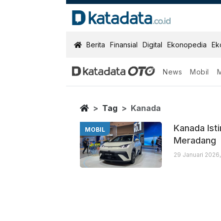
KatadataOTO
Berita
Finansial
Digital
Ekonopedia
Ek
News
Mobil
Kanada
Berita Terbaru
Home
Tag
Kanada
Kanada Ist
MOBIL
Meradang
29 Januari 2026