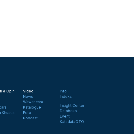
h & Opini
Video
Info
News
Indeks
Wawancara
Insight Center
ara
Katalogue
Databoks
n Khusus
Foto
Event
Podcast
KatadataOTO