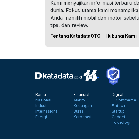
Kami menyajikan informasi terbaru dar
dunia. Fokus utama kami menampilka
Anda memilih mobil dan motor sebel
tips, dan review.
Tentang KatadataOTO
Hubungi Kami
Berita
Finansial
Digital
Nasional
Makro
E-Commerce
Industri
Keuangan
Fintech
Internasional
Bursa
Startup
Energi
Korporasi
Gadget
Teknologi