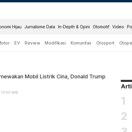
onomi Hijau
Jurnalisme Data
In-Depth & Opini
Otomotif
Video
Po
Motor
EV
Review
Modifikasi
Komunitas
Otosport
Otope
imewakan Mobil Listrik Cina, Donald Trump
Art
, 13:00 WIB
1
2
3