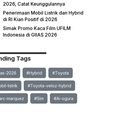
2026, Catat Keunggulannya
Penerimaan Mobil Listrik dan Hybrid
di RI Kian Positif di 2026
Simak Promo Kaca Film UFILM
Indonesia di GIIAS 2026
nding Tags
ias-2026
#Hybrid
#Toyota
il-listrik
#Toyota-veloz-hybrid
rc-marquez
#Sim
#Ai-ogura