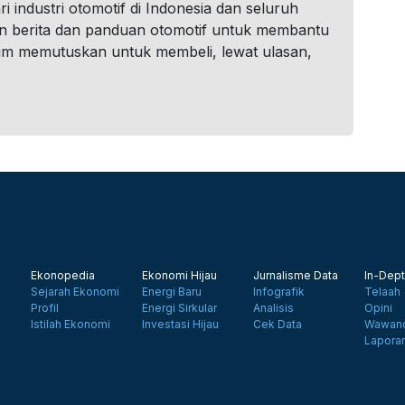
i industri otomotif di Indonesia dan seluruh
n berita dan panduan otomotif untuk membantu
um memutuskan untuk membeli, lewat ulasan,
Ekonopedia
Ekonomi Hijau
Jurnalisme Data
In-Dept
Sejarah Ekonomi
Energi Baru
Infografik
Telaah
Profil
Energi Sirkular
Analisis
Opini
Istilah Ekonomi
Investasi Hijau
Cek Data
Wawanc
Lapora