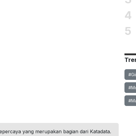
4
5
Tre
#Gi
#Mob
#Ma
tepercaya yang merupakan bagian dari Katadata.