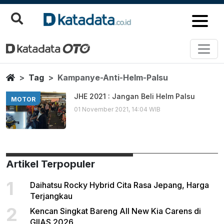
Kampanye Anti Helm Palsu
Berita Terbaru
Home
Tag
Kampanye-Anti-Helm-Palsu
JHE 2021 : Jangan Beli Helm Palsu
MOTOR
01 November 2021, 14:04 WIB
Artikel Terpopuler
1
Daihatsu Rocky Hybrid Cita Rasa Jepang, Harga
Terjangkau
2
Kencan Singkat Bareng All New Kia Carens di
GIIAS 2026