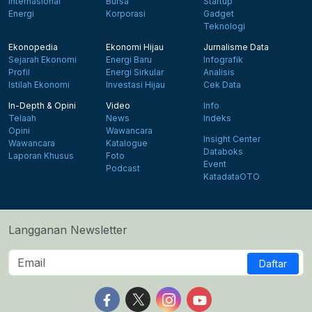
Internasional
Bursa
Startup
Energi
Korporasi
Gadget
Teknologi
Ekonopedia
Ekonomi Hijau
Jurnalisme Data
Sejarah Ekonomi
Energi Baru
Infografik
Profil
Energi Sirkular
Analisis
Istilah Ekonomi
Investasi Hijau
Cek Data
In-Depth & Opini
Video
Info
Telaah
News
Indeks
Opini
Wawancara
Insight Center
Wawancara
Katalogue
Databoks
Laporan Khusus
Foto
Event
Podcast
KatadataOTO
Langganan Newsletter
Daftar
Follow us on Facebook
Follow us on X
Follow us on Instagram
Follow us on Yout