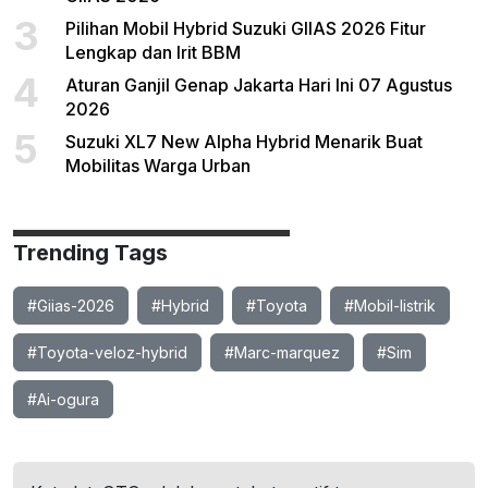
3
Pilihan Mobil Hybrid Suzuki GIIAS 2026 Fitur
Lengkap dan Irit BBM
4
Aturan Ganjil Genap Jakarta Hari Ini 07 Agustus
2026
5
Suzuki XL7 New Alpha Hybrid Menarik Buat
Mobilitas Warga Urban
Trending Tags
#Giias-2026
#Hybrid
#Toyota
#Mobil-listrik
#Toyota-veloz-hybrid
#Marc-marquez
#Sim
#Ai-ogura