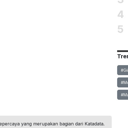
4
5
Tre
#Gi
#Mob
#Ma
tepercaya yang merupakan bagian dari Katadata.