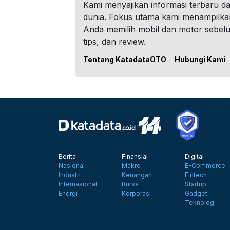
Kami menyajikan informasi terbaru dar
dunia. Fokus utama kami menampilka
Anda memilih mobil dan motor sebel
tips, dan review.
Tentang KatadataOTO
Hubungi Kami
Berita
Finansial
Digital
Nasional
Makro
E-Commerce
Industri
Keuangan
Fintech
Internasional
Bursa
Startup
Energi
Korporasi
Gadget
Teknologi