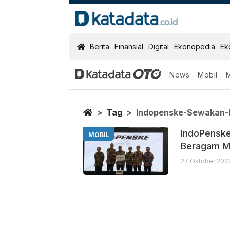
KatadataOTO
Berita
Finansial
Digital
Ekonopedia
Ek
News
Mobil
Indopenske Se
Berita Terbaru
Home
Tag
Indopenske-Sewakan-
IndoPenske
MOBIL
Beragam M
27 Oktober 2022