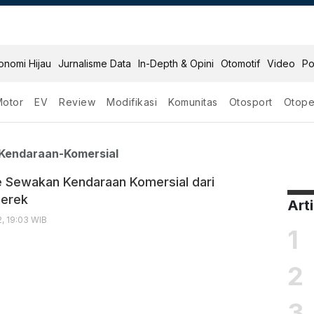
onomi Hijau
Jurnalisme Data
In-Depth & Opini
Otomotif
Video
Po
Motor
EV
Review
Modifikasi
Komunitas
Otosport
Otope
wakan Kendaraan Kome
Kendaraan-Komersial
 Sewakan Kendaraan Komersial dari
erek
Art
, 19:03 WIB
1
2
3