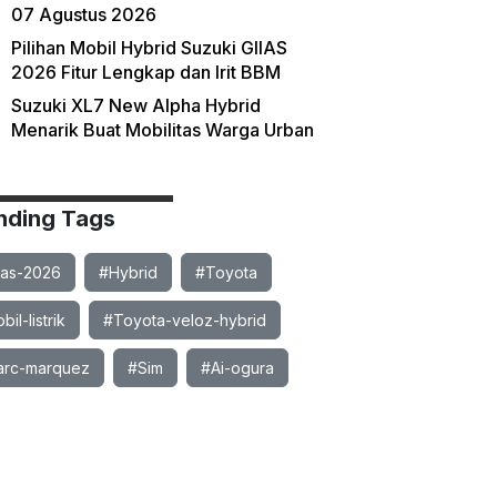
07 Agustus 2026
Pilihan Mobil Hybrid Suzuki GIIAS
2026 Fitur Lengkap dan Irit BBM
Suzuki XL7 New Alpha Hybrid
Menarik Buat Mobilitas Warga Urban
nding Tags
ias-2026
#Hybrid
#Toyota
il-listrik
#Toyota-veloz-hybrid
rc-marquez
#Sim
#Ai-ogura