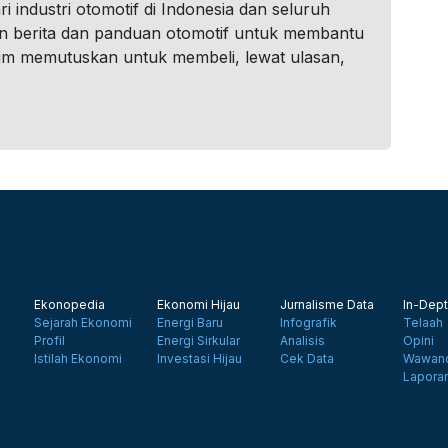
i industri otomotif di Indonesia dan seluruh
n berita dan panduan otomotif untuk membantu
um memutuskan untuk membeli, lewat ulasan,
Ekonopedia
Ekonomi Hijau
Jurnalisme Data
In-Dept
Sejarah Ekonomi
Energi Baru
Infografik
Telaah
Profil
Energi Sirkular
Analisis
Opini
Istilah Ekonomi
Investasi Hijau
Cek Data
Wawanc
Lapora