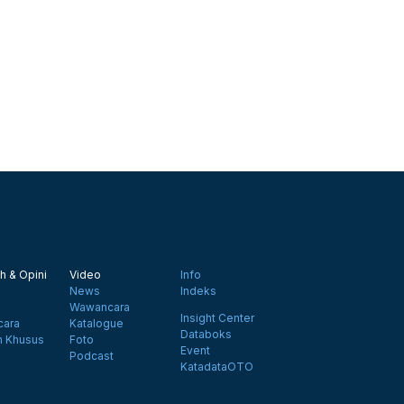
h & Opini
Video
Info
News
Indeks
Wawancara
Insight Center
ara
Katalogue
Databoks
n Khusus
Foto
Event
Podcast
KatadataOTO