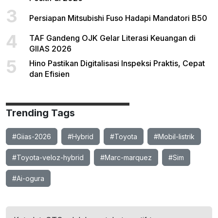
3
Persiapan Mitsubishi Fuso Hadapi Mandatori B50
4
TAF Gandeng OJK Gelar Literasi Keuangan di
GIIAS 2026
5
Hino Pastikan Digitalisasi Inspeksi Praktis, Cepat
dan Efisien
Trending Tags
#Giias-2026
#Hybrid
#Toyota
#Mobil-listrik
#Toyota-veloz-hybrid
#Marc-marquez
#Sim
#Ai-ogura