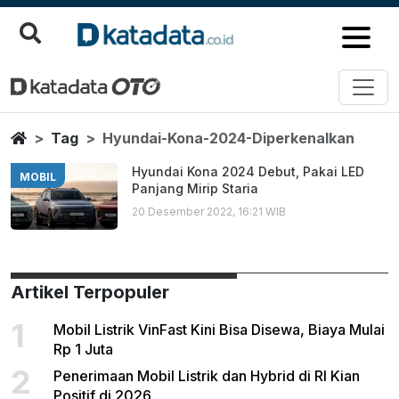
Hyundai Kona 2024 Diperkenal
Berita Terbaru
Home
Tag
Hyundai-Kona-2024-Diperkenalkan
Hyundai Kona 2024 Debut, Pakai LED
MOBIL
Panjang Mirip Staria
20 Desember 2022, 16:21 WIB
Artikel Terpopuler
1
Mobil Listrik VinFast Kini Bisa Disewa, Biaya Mulai
Rp 1 Juta
2
Penerimaan Mobil Listrik dan Hybrid di RI Kian
Positif di 2026