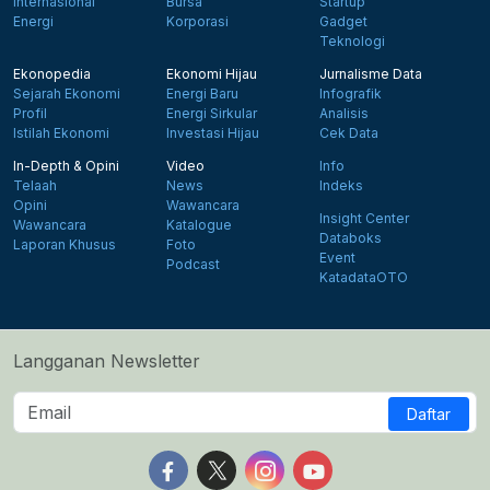
Internasional
Bursa
Startup
Energi
Korporasi
Gadget
Teknologi
Ekonopedia
Ekonomi Hijau
Jurnalisme Data
Sejarah Ekonomi
Energi Baru
Infografik
Profil
Energi Sirkular
Analisis
Istilah Ekonomi
Investasi Hijau
Cek Data
In-Depth & Opini
Video
Info
Telaah
News
Indeks
Opini
Wawancara
Insight Center
Wawancara
Katalogue
Databoks
Laporan Khusus
Foto
Event
Podcast
KatadataOTO
Langganan Newsletter
Daftar
Follow us on Facebook
Follow us on X
Follow us on Instagram
Follow us on Yout