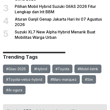
3
Pilihan Mobil Hybrid Suzuki GIIAS 2026 Fitur
Lengkap dan Irit BBM
4
Aturan Ganjil Genap Jakarta Hari Ini 07 Agustus
2026
5
Suzuki XL7 New Alpha Hybrid Menarik Buat
Mobilitas Warga Urban
Trending Tags
#Giias-2026
#Hybrid
#Toyota
#Mobil-listrik
#Toyota-veloz-hybrid
#Marc-marquez
#Sim
#Ai-ogura