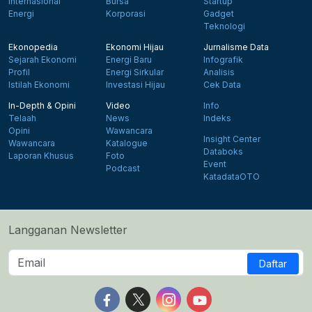
Internasional
Bursa
Startup
Energi
Korporasi
Gadget
Teknologi
Ekonopedia
Ekonomi Hijau
Jurnalisme Data
Sejarah Ekonomi
Energi Baru
Infografik
Profil
Energi Sirkular
Analisis
Istilah Ekonomi
Investasi Hijau
Cek Data
In-Depth & Opini
Video
Info
Telaah
News
Indeks
Opini
Wawancara
Insight Center
Wawancara
Katalogue
Databoks
Laporan Khusus
Foto
Event
Podcast
KatadataOTO
Langganan Newsletter
Daftar
Follow us on Facebook
Follow us on X
Follow us on Instagram
Follow us on Yout