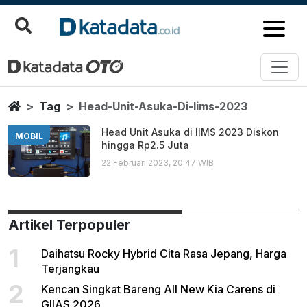
Head Unit Asuka Di Iims 2023
Berita Terbaru
Home
Tag
Head-Unit-Asuka-Di-Iims-2023
Head Unit Asuka di IIMS 2023 Diskon
MOBIL
hingga Rp2.5 Juta
22 Februari 2023, 20:47 WIB
Artikel Terpopuler
1
Daihatsu Rocky Hybrid Cita Rasa Jepang, Harga
Terjangkau
2
Kencan Singkat Bareng All New Kia Carens di
GIIAS 2026